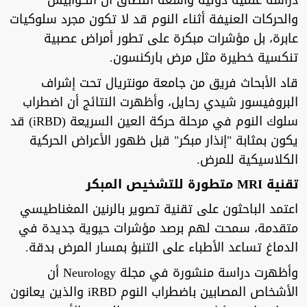
دراسة علمية دولية واسعة النطاق أن الكوابيس
والحركات العنيفة أثناء النوم قد لا تكون مجرد سلوكيات
عابرة، بل مؤشرات مبكرة على تطور أمراض عصبية
تنكسية خطيرة مثل مرض باركنسون.
قاد الأبحاث فريق من جامعة مونتريال تحت إشراف
البروفيسور شيدي رحايل، وأظهرت النتائج أن اضطراب
سلوك النوم في مرحلة حركة العين السريعة (iRBD) قد
يكون بمثابة "إنذار مبكر" قبل ظهور الأعراض الحركية
الكلاسيكية للمرض.
تقنية MRI متطورة للتشخيص المبكر
اعتمد الباحثون على تقنية تصوير بالرنين المغناطيسي
متقدمة، سمحت لهم برصد مؤشرات حيوية جديدة في
الدماغ تساعد الأطباء على التنبؤ بمسار المرض بدقة.
وأظهرت دراسة منشورة في مجلة Neurology أن
الأشخاص المصابين باضطراب النوم iRBD والذين يعانون