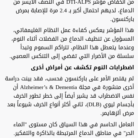
من انخفاض مؤشر DTI-ALPS في النصف الأيسر من
الدماغ، لديهم احتمال أكبر بـ 2.4 مرة للإصابة بمرض
باركنسون.
هذا المؤشر يعكس كفاءة عمل النظام الغليمفاتي،
المسؤول عن تنظيف الدماغ من الفضلات أثناء النوم،
وعندما يتعطل هذا النظام، تتراكم السموم وتبدأ
سلسلة من الأضرار التي تفضي إلى التنكس العصبي.
اضطرابات النوم تكشف عن أمراض أخرى
لم يقتصر الأمر على باركنسون فحسب، فقد بينت دراسة
أخرى منشورة في مجلة Alzheimer’s & Dementia أن
نفس الاضطراب قد يشير أيضاً إلى خطر تطور الخرف
بأجسام ليوي (DLB)، ثاني أكثر أنواع الخرف شيوعاً بعد
مرض ألزهايمر.
العامل الحاسم في هذا السياق كان مستوى "الماء
الحر" في مناطق الدماغ المرتبطة بالذاكرة والتفكير.