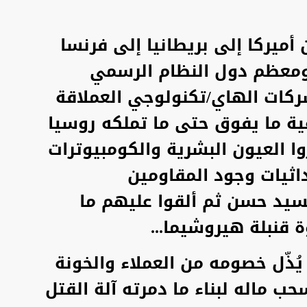
أميركا إلى بريطانيا إلى فرنسا
 ومعظم دول النظام الرسمي
كات الهاي/تكنولوجي العملاقة
عية ما يفوق حتى ما تملكه روسيا
ا العيون البشرية والكومبيوترات
اثيات وجود المقاومين
يد حسن ثم ألقوا عليهم ما
 قنبلة هيروشيما...
يُذّل خصومه من العملاء والخونة
ب ماله لبناء ما دمرته آلة القتل