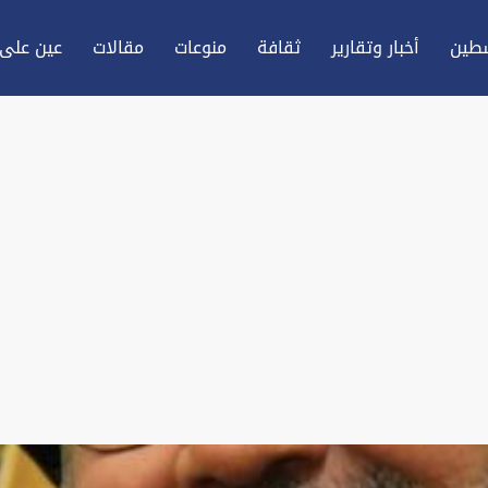
طين
أخبار وتقارير
ثقافة
منوعات
مقالات
عين علی 