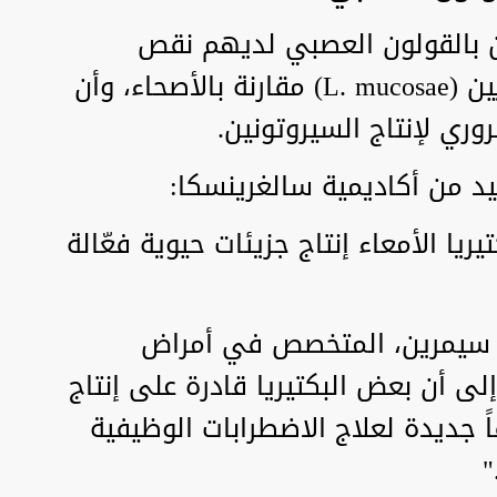
ين بالقولون العصبي لديهم نقص
ملحوظ في أحد النوعين البكتيريين (L. mucosae) مقارنة بالأصحاء، وأن
روري لإنتاج السيروتونين.
د من أكاديمية سالغرينسكا:
 الأمعاء إنتاج جزيئات حيوية فعّالة
س سيمرين، المتخصص في أمراض
لى أن بعض البكتيريا قادرة على إنتاج
ً جديدة لعلاج الاضطرابات الوظيفية
"