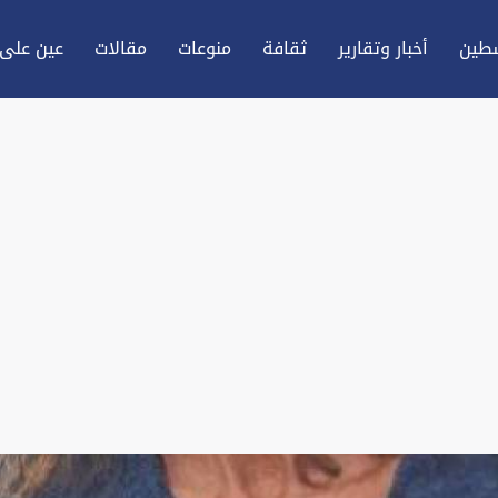
طين
أخبار وتقارير
ثقافة
منوعات
مقالات
عين علی 