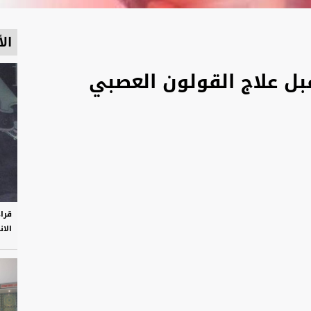
الأ
تقبل علاج القولون العصبي
قرا
الان