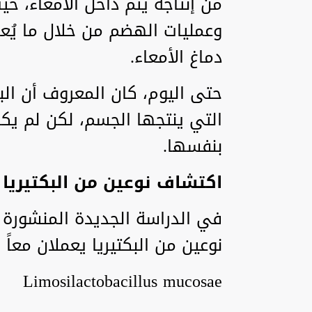
من إنتاجه يتم داخل الأمعاء، ح
وعمليات الهضم من خلال ما يُعر
دماغ الأمعاء.
حتى اليوم، كان المعروف أن البك
التي ينتجها الجسم، لكن لم يكن 
بنفسها.
اكتشاف نوعين من البكتيريا 
نوعين من البكتيريا يعملان معاً 
Limosilactobacillus mucosae