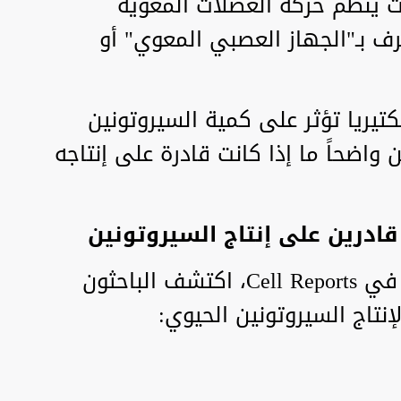
يث ينظم حركة العضلات المعوية
ف بـ"الجهاز العصبي المعوي" أو
تيريا تؤثر على كمية السيروتونين
واضحاً ما إذا كانت قادرة على إنتاجه
قادرين على إنتاج السيروتونين
في الدراسة الجديدة المنشورة في Cell Reports، اكتشف الباحثون
لإنتاج السيروتونين الحيوي: