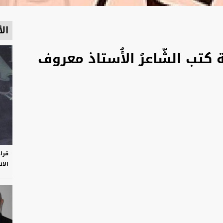
الأ
ية كتب الشّاعرُ الأُستاذ معروف
قرا
الان