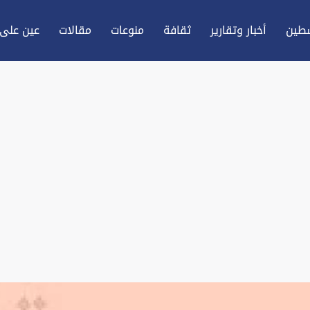
طين
أخبار وتقارير
ثقافة
منوعات
مقالات
عين علی 