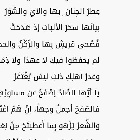
عِطرُ الجِنان ِ بها والآيُ والسُّوَرُ
بيانُها سحَرَ الألبابَ إذ صَدَحَتْ
فُصْحى قريشٍ بِها والرُّكْنُ والحجر
لم يحفظوا فيكِ لا عهدًا ولا ذِمَ
وغدرُ أهلِكِ ذنبٌ ليسَ يُغْتَفَرُ
يا أيُّها الضّادُ إصْفَحْ عن مساوِئِه
فالصّفحُ أجملُ وجهاً، إنْ هُمُ اعْتَب
والشِّعرُ يَزْهو بِما أَعطيتَخ مِنْ نِعَم