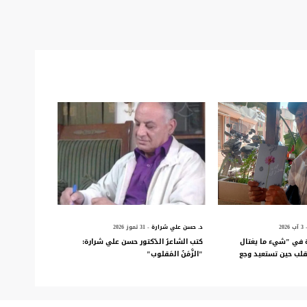
 آب 2026
د. حسن علي شرارة
- 31 تموز 2026
 في "شيء ما يغتال
كتب الشاعرُ الدّكتور حسن علي شرارة:
قلب حين تستعيد وجع
"الزَّمَنُ المَقلوب"