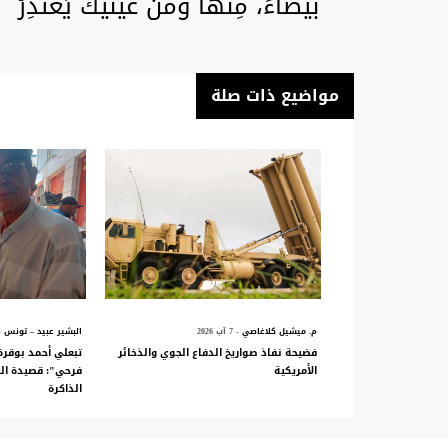
بيضاءَ، مِنها ومن عينيك يَعْتَذِرُ
مواضيع ذات صلة
م. ميشيل كلاغاصي
- 7 آب 2026
البشير عبيد – تونس
- 3
فضيحة نفاذ صواريخ الدفاع الجوي والذخائر
تبعلي أحمد بوقرة
الأمريكية
فرحي": قصيدة ال
الذاكرة