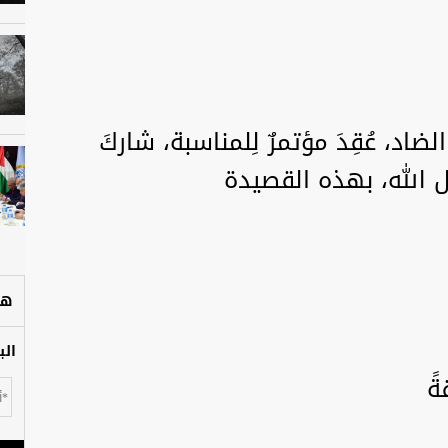
الضاد، عُقِدَ مؤتمرٌ لِلمناسبة، شاركَ
ل الله، بهذه القصيدة
هل
الب
ةً