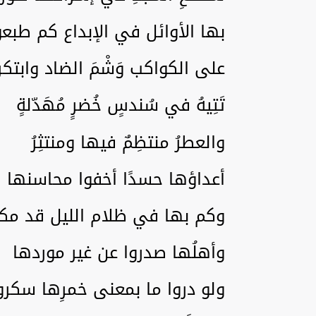
بها الأوائل في الإبداع كم طبعو
على الكواكب وَشْمَ الضاد وابتكر
تَتِيهُ في سُندسٍ خُضرٍ مُهَدّلةٍ
والعطرُ منتظِمٌ فيها ومنتثِرُ
أعداؤها حسدًا أخفوا محاسنها
وكم بها في ظلام الليل قد مكر
وأهلُها صدروا عن غير موردها
ولو دروا ما بمعنى خمرِها سكرو