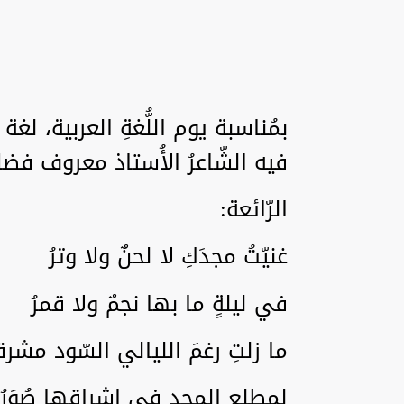
بمُناسبة يوم اللُّغةِ العربية، لغة 
فيه الشّاعرُ الأُستاذ معروف فض
الرّائعة:
غنيّتُ مجدَكِ لا لحنٌ ولا وترُ
في ليلةٍ ما بها نجمٌ ولا قمرُ
ما زلتِ رغمَ الليالي السّود مشرق
لمطلعِ المجدِ في إشراقها صُوَرُ