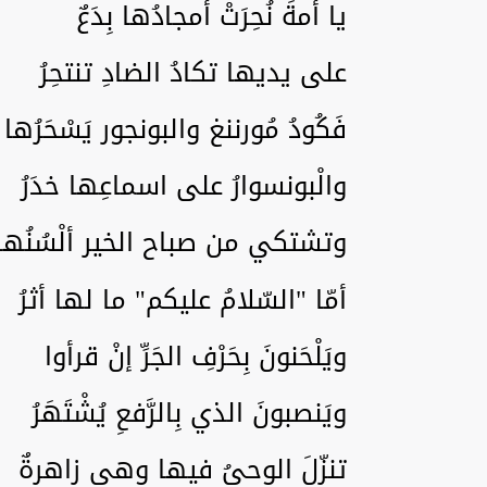
يا أمةً نُحِرَتْ أمجادُها بِدَعٌ
على يديها تكادُ الضادِ تنتحِرُ
فَكُودُ مُورننغ والبونجور يَسْحَرُها
والْبونسوارُ على اسماعِها خدَرُ
وتشتكي من صباح الخير ألْسُنُها
أمّا "السّلامُ عليكم" ما لها أثرُ
ويَلْحَنونَ بِحَرْفِ الجَرِّ إنْ قرأوا
ويَنصبونَ الذي بِالرَّفعِ يُشْتَهَرُ
تنزّلَ الوحيُ فيها وهي زاهرةٌ