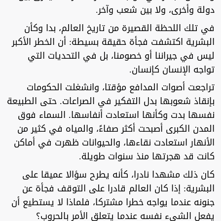
دولة وأخرى، ولا بين شعب وآخر.
في تلك اللحظة القصيرة من تاريخ العالم، بدا وكأن
البشرية اكتشفت فجأة حقيقة بسيطة: أن الخطر الأكبر
ليس في جيراننا أو خصومنا، بل في التحديات التي
تواجه الإنسان كإنسان.
تراجعت أصوات المدافع مؤقتا، وانشغلت الحكومات
بإنقاذ شعوبها بدل التفكير في الصراعات. حتى الطبيعة
نفسها بدت وكأنها استعادت أنفاسها. السماء فوق
المدن الكبرى أصبحت أكثر صفاءً، والمياه في كثير من
الأنهار استعادت نقاءها، والحيوانات ظهرت في أماكن
كانت قد هجرتها منذ سنوات طويلة.
كان ذلك مشهدا نادرا، كأنه يطرح سؤالا عميقا على
البشرية: إذا كان العالم قادرا على التوقف فجأة عن
جنونه عندما يواجه خطرا مشتركا، فلماذا لا يستطيع أن
يفعل الشيء نفسه عندما يتعلق الأمر بالحروب؟