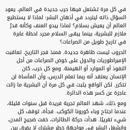
في كل مرة تشتعل فيها حرب جديدة في العالم، يعود
السؤال ذاته ليتردد في أذهان البشر: لماذا لا يستطيع
العالم أن يعيش بسلام؟ لماذا يبدو العنف وكأنه قدرٌ
ملازم للبشرية، بينما يبقى السلام مجرد لحظة عابرة
في تاريخ طويل من الصراعات؟
الحروب ليست ظاهرة جديدة. فمنذ فجر التاريخ، تعاقبت
الإمبراطوريات والدول على خوض الصراعات من أجل
النفوذ أو الموارد أو الهيمنة. ومع كل حرب، كان
الإنسان يعتقد أنه ربما تعلم الدرس، وأن المأساة لن
تتكرر. لكن الواقع يثبت في كل مرة أن البشرية ما زالت
عاجزة عن كسر هذه الدائرة.
ومع ذلك، شهد العالم تجربة فريدة قبل سنوات قليلة،
عندما اجتاح وباء كورونا الكوكب. فجأة، توقف كل
شيء تقريبًا. هدأت حركة الطائرات، خفت ضجيج المدن،
وانشغل البشر في مواجهة خطر مشترك لا يفرق بين