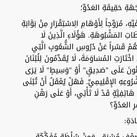
َةِ حَقِيقَةِ العَدُوِّ؛
ِ، مُرَوِّجاً لِأَوْهَامِ الِاسْتِقْرَارِ مِنْ بَوَّابَةِ
سَاطَاتِ المَشْبُوهَةِ. هَؤُلَاءِ الَّذِينَ لَا
يُنَهُمْ قَسْراً عَنْ دُرُوسِ الشُّعُوبِ الَّتِي
خْتَارَتِ المُسَاوَمَةَ، لَا يُقَدِّمُونَ لِلُبْنَانَ
اهِنُونَ عَلَى "صَدِيقٍ" أَوْ "وَسِيطٍ" لَا يَرَى
رُوعِهِ الإِقْلِيمِيِّ. فَهَلْ يُعْقَلُ أَنْ تُبْنَى
 هَاتِفِيَّةٍ قَدْ لَا تَأْتِي، أَوْ عَلَى رَهْنِ
ْرِ العَدُوِّ؟
دَةِ:
ضَعْفٍ مُسْبَقٍ، وَمِنْ سُلْطَةٍ مُفَكَّكَةٍ