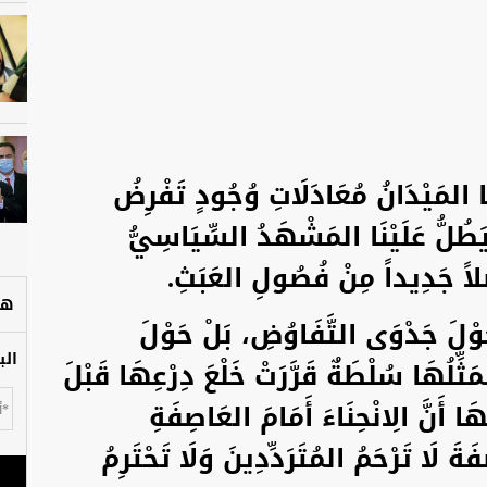
 المَيْدَانُ مُعَادَلَاتِ وُجُودٍ تَفْرِضُ
يَطُلُّ عَلَيْنَا المَشْهَدُ السِّيَاسِيُّ
صْلاً جَدِيداً مِنْ فُصُولِ العَبَثِ.
هل
حَوْلَ جَدْوَى التَّفَاوُضِ، بَلْ حَوْلَ
الب
َثِّلُهَا سُلْطَةٌ قَرَّرَتْ خَلْعَ دِرْعِهَا قَبْلَ
ْهَا أَنَّ الِانْحِنَاءَ أَمَامَ العَاصِفَةِ
َ لَا تَرْحَمُ المُتَرَدِّدِينَ وَلَا تَحْتَرِمُ