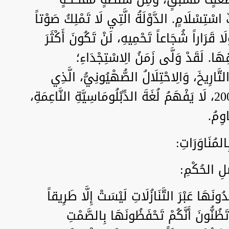
ِ اسْتِسْلَامٍ. الدَّوْلَةُ الَّتِي لَا تَمْلِكُ صَوْتاً
َلَا قَرَاراً شُجَاعاً تَحْمِيهِ، لَنْ تَكُونَ أَكْثَرَ
َا. لَقَدْ وَلَّى زَمَنُ الِاسْتِجْدَاءِ؛
تَّارِيخَ، وَالِاحْتِلَالُ الصُّهْيُونِيُّ، الَّذِي
كُسِرَ فِي عَامِ 2000 وَفِي عَامِ 2006، لَا يَفْهَمُ لُغَةَ الدِّبْلُومَاسِيَّةِ النَّاعِمَةِ،
اوِمُ.
المُنَاوَرَاتِ:
لِ الحُكْمِ:
ونَهَا عَبْرَ التَّنَازُلَاتِ لَيْسَتْ إِلَّا طَرِيقاً
 تَظُنُّونَ أَنَّكُمْ تَحْفَظُونَهَا بِالصَّمْتِ