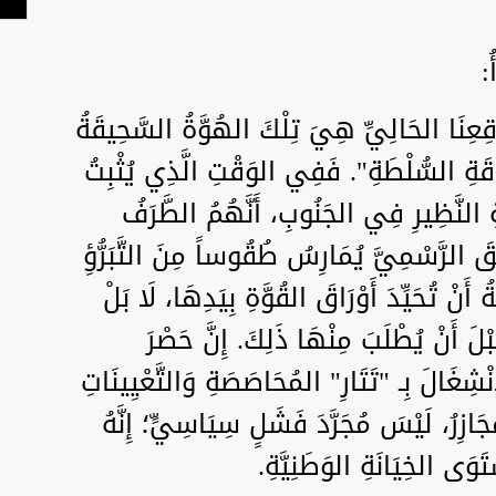
:
اقِعِنَا الحَالِيِّ هِيَ تِلْكَ الهُوَّةُ السَّحِيقَةُ
ِقَةِ السُّلْطَةِ". فَفِي الوَقْتِ الَّذِي يُثْبِتُ
ِ النَّظِيرِ فِي الجَنُوبِ، أَنَّهُمُ الطَّرَفُ
يقَ الرَّسْمِيَّ يُمَارِسُ طُقُوساً مِنَ التَّبَرُّؤِ
أَنْ تُحَيِّدَ أَوْرَاقَ القُوَّةِ بِيَدِهَا، لَا بَلْ
ْلَ أَنْ يُطْلَبَ مِنْهَا ذَلِكَ. إِنَّ حَصْرَ
ْشِغَالَ بِـ "تَتَارِ" المُحَاصَصَةِ وَالتَّعْيِينَاتِ
َجَازِرُ، لَيْسَ مُجَرَّدَ فَشَلٍ سِيَاسِيٍّ؛ إِنَّهُ
َى الخِيَانَةِ الوَطَنِيَّةِ.