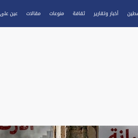
طين
أخبار وتقارير
ثقافة
منوعات
مقالات
عين علی 