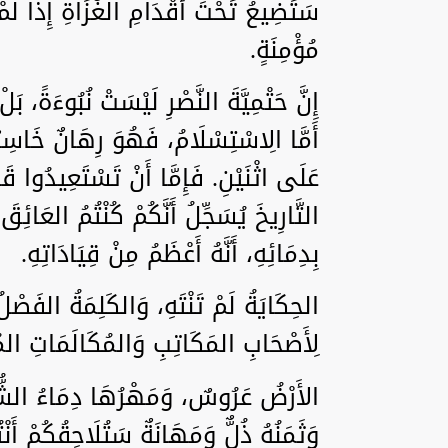
سَتَضِيعُ تَحْتَ أَقْدَامِ الغُزَاةِ إِذَا لَمْ تَك
مُؤْمِنَةٍ.
إِنَّ حَتْمِيَّةَ النَّصْرِ لَيْسَتْ نُبُوءَةً، بَ
أَمَّا الِاسْتِسْلَامُ، فَهُوَ رِهَانٌ خَاسِر
عَلَى اثْنَيْنِ. فَإِمَّا أَنْ تَسْتَعِيدُوا قَرَار
التَّارِيخَ يُسَجِّلُ أَنَّكُمْ كُنْتُمُ العَائِ
بِدِمَائِهِ، أَنَّهُ أَعْظَمُ مِنْ قِيَادَاتِهِ.
الحِكَايَةُ لَمْ تَنْتَهِ، وَالكَلِمَةُ الفَصْل
لِأَصْحَابِ المَكَاتِبِ وَالمُكَالَمَاتِ المُن
الأَرْضُ عَرُوسٌ، وَمَهْرُهَا دِمَاءُ الشُّرَ
وَثَمَنُهُ ذُلٌّ وَمَهَانَةٌ سَتُلَاحِقُكُمْ أَن