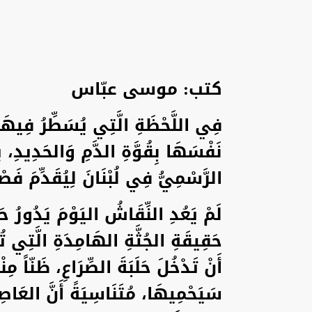
كتب: موسى عبّاس
فِي اللَّحْظَةِ الَّتِي يُسَطِّرُ فِيهَا
نَفْسَهَا بِقُوَّةِ الدَّمِ وَالحَدِيدِ، 
الرَّسْمِيُّ فِي لُبْنَانَ لِيُقَدِّمَ فَ
لَمْ يَعُدِ النِّقَاشُ اليَوْمَ يَدُورُ 
حَقِيقَةِ الجُثَّةِ الهَامِدَةِ الَّتِي تُم
أَنْ تَدْخُلَ حَلَبَةَ الصِّرَاعِ، ظَنّاً مِن
سَيَحْمِيهَا، مُتَنَاسِيَةً أَنَّ العَاصِفَة