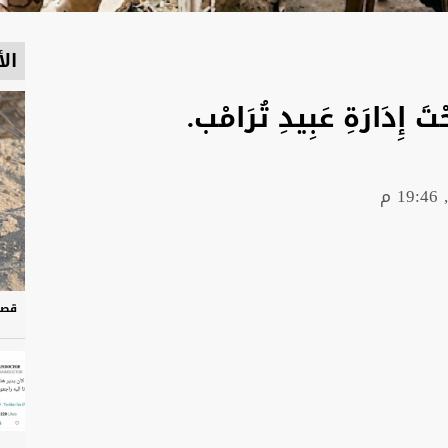
الأ
حْتَ إِدَارَةِ عَبِيدِ تُرَامْب.
قصة