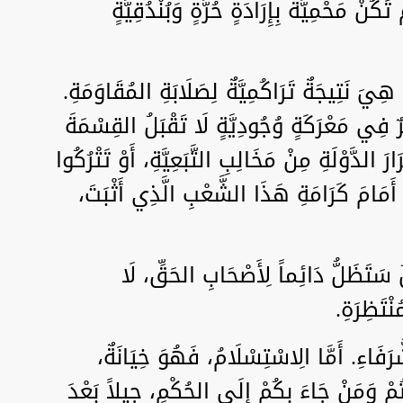
ُنْ مَحْمِيَّةً بِإِرَادَةٍ حُرَّةٍ وَبُنْدُقِيَّةٍ
لْ هِيَ نَتِيجَةٌ تَرَاكُمِيَّةٌ لِصَلَابَةِ المُقَاوَمَةِ.
ٌ فِي مَعْرَكَةٍ وُجُودِيَّةٍ لَا تَقْبَلُ القِسْمَةَ
َ الدَّوْلَةِ مِنْ مَخَالِبِ التَّبَعِيَّةِ، أَوْ تَتْرُكُوا
قَ أَمَامَ كَرَامَةِ هَذَا الشَّعْبِ الَّذِي أَثْبَتَ،
ُ سَتَظَلُّ دَائِماً لِأَصْحَابِ الحَقِّ، لَا
ْتَظِرَةِ.
فَاءِ. أَمَّا الِاسْتِسْلَامُ، فَهُوَ خِيَانَةٌ،
ْتُمْ وَمَنْ جَاءَ بِكُمْ إِلَى الحُكْمِ، جِيلاً بَعْدَ