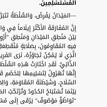
المُسْتَسْلِمِينَ.
—المَيْدَانُ يَفْرِضُ، وَالسُّلْطَةُ تَتَبَرَّأُ
إِنَّ المُفَارَقَةَ الأَكْثَرَ إِيلَاماً فِي وَ
بَيْنَ مَنْطِقِ المَيْدَانِ وَمَنْطِقِ "أَرْو
فِيهِ المُقَاوِمُونَ، بِصَلَابَةٍ مُنْقَطِعَة
الَّذِي لَا يُمْكِنُ تَجَاوُزُهُ، نَرَى الفَرِ
الذَّاتِيِّ. لَقَدِ اخْتَارَتْ هَذِهِ السُّلْطَةُ 
إِنَّهَا تُهَرْوِلُ لِتَسْلِيمِهَا لِلخَصْمِ قَب
السِّلَاحِ، وَشَيْطَنَةَ المُقَاوَمَةِ، وَالِان
بَيْنَمَا تُسْتَبَاحُ الحُدُودُ وَتُرْتَكَبُ الم
"تَوَاطُؤٌ مَوْصُوفٌ" يَرْقَى إِلَى مُسْتَو