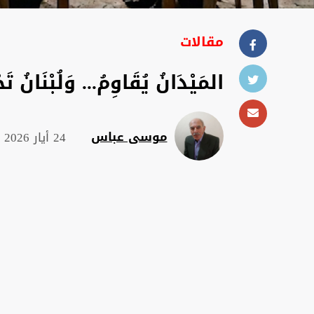
مقالات
المَيْدَانُ يُقَاوِمُ... وَلُبْنَانُ تَ
موسى عباس
24 أيار 2026 , 19:46 م