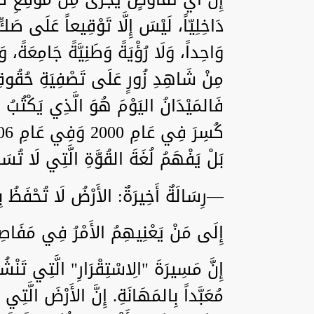
دَاخِلِيّاً، لَيْسَ إِلَّا تَوْقِيعاً عَلَى صَكّ
وَاحِداً، وَلَا رُؤْيَةً وَطَنِيَّةً جَامِعَةً، و
مِنْ شَاهِدِ زُورٍ عَلَى تَصْفِيَةِ حُقُوقِه
فَالمَيْدَانُ اليَوْمَ هُوَ الَّذِي يَكْتُبُ ال
بَلْ يَفْهَمُ لُغَةَ القُوَّةِ الَّتِي لَا تُسَ
—رِسَالَةٌ أَخِيرَةٌ: الأَرْضُ لَا تُحْفَظُ بِ
إِلَى مَنْ يَعْنِيهِمُ الأَمْرُ فِي مَفَاصِ
إِنَّ مَسِيرَةَ "الِاسْتِقْرَارِ" الَّتِي تَنْشُدُ
مُعَبَّداً بِالمَهَانَةِ. إِنَّ الأَرْضَ الَّتِي