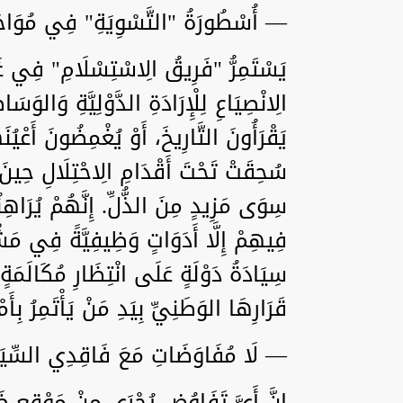
— أُسْطُورَةُ "التَّسْوِيَةِ" فِي مُوَاجَه
يَسْتَمِرُّ "فَرِيقُ الِاسْتِسْلَامِ" فِي غَيِّه
الِانْصِيَاعِ لِلْإِرَادَةِ الدَّوْلِيَّةِ وَالوَ
يَقْرَأُونَ التَّارِيخَ، أَوْ يُغْمِضُونَ أَعْ
سُحِقَتْ تَحْتَ أَقْدَامِ الِاحْتِلَالِ حِينَ ا
سِوَى مَزِيدٍ مِنَ الذُّلِّ. إِنَّهُمْ يُرَ
فِيهِمْ إِلَّا أَدَوَاتٍ وَظِيفِيَّةً فِي مَشْ
سِيَادَةُ دَوْلَةٍ عَلَى انْتِظَارِ مُكَالَمَةٍ
قَرَارِهَا الوَطَنِيِّ بِيَدِ مَنْ يَأْتَمِرُ بِأَم
— لَا مُفَاوَضَاتِ مَعَ فَاقِدِي السِّيَا
إِنَّ أَيَّ تَفَاوُضٍ يُجْرَى مِنْ مَوْقِعِ 