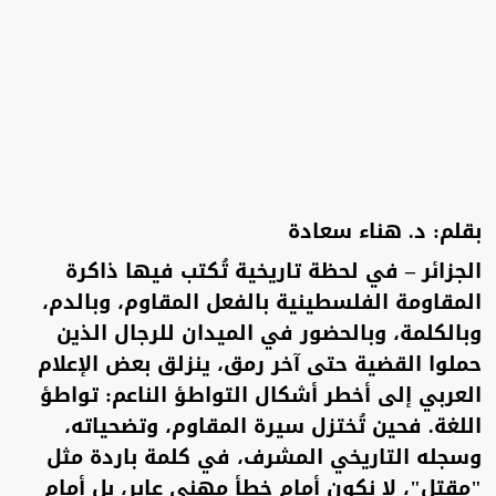
بقلم: د. هناء سعادة
الجزائر – في لحظة تاريخية تُكتب فيها ذاكرة
المقاومة الفلسطينية بالفعل المقاوم، وبالدم،
وبالكلمة، وبالحضور في الميدان للرجال الذين
حملوا القضية حتى آخر رمق، ينزلق بعض الإعلام
العربي إلى أخطر أشكال التواطؤ الناعم: تواطؤ
اللغة. فحين تُختزل سيرة المقاوم، وتضحياته،
وسجله التاريخي المشرف، في كلمة باردة مثل
"مقتل"، لا نكون أمام خطأ مهني عابر، بل أمام