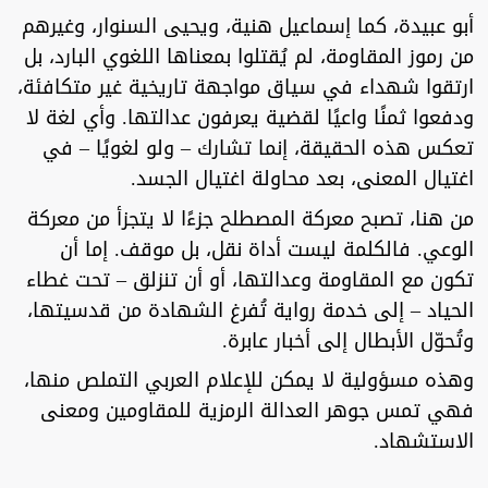
أبو عبيدة، كما إسماعيل هنية، ويحيى السنوار، وغيرهم
من رموز المقاومة، لم يُقتلوا بمعناها اللغوي البارد، بل
ارتقوا شهداء في سياق مواجهة تاريخية غير متكافئة،
ودفعوا ثمنًا واعيًا لقضية يعرفون عدالتها. وأي لغة لا
تعكس هذه الحقيقة، إنما تشارك – ولو لغويًا – في
اغتيال المعنى، بعد محاولة اغتيال الجسد.
من هنا، تصبح معركة المصطلح جزءًا لا يتجزأ من معركة
الوعي. فالكلمة ليست أداة نقل، بل موقف. إما أن
تكون مع المقاومة وعدالتها، أو أن تنزلق – تحت غطاء
الحياد – إلى خدمة رواية تُفرغ الشهادة من قدسيتها،
وتُحوّل الأبطال إلى أخبار عابرة.
وهذه مسؤولية لا يمكن للإعلام العربي التملص منها،
فهي تمس جوهر العدالة الرمزية للمقاومين ومعنى
الاستشهاد.