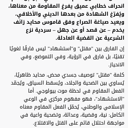
انحراف خطابي عميق يفرغ المقاومة من معناها،
ويُفرّغ الشهادة من بعدها الديني والأخلاقي،
ويعيد صياغة الصراع وفق قاموس محايد زائف
يخدم – عن قصد أو عن جهل – سردية نزع
الشرعية عن القضية العادلة.
إن الفارق بين "مقتل" و"استشهاد" ليس فارقًا لغويًا
تقنيًا، بل فارق في الرؤية، وفي التموضع، وفي
الانحياز.
كلمة "مقتل" توصيف جسدي محض، محايد ظاهريًا،
يُساوي بين الضحية والجلاد، ويُسقط السياق، ويُجمّد
الفعل المقاوم في لحظة موت بيولوجي. أما
"الاستشهاد"، فهو مفهوم مركزي في الوعي
الإسلامي والوطني، يُحمّل الفعل المقاوم معناه
الكامل: نية، وقضية، وعدالة، وتضحية واعية في
مواجهة احتلال قائم على القتل والاقتلاع.