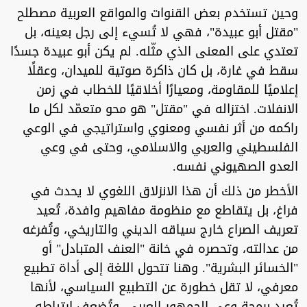
وحين تستخدم بعض القنوات والمواقع العربية مصطلح
"مقتل أبو عبيدة"، فهي لا تُسيء إلى رجل بعينه، بل
تعتدي على المعنى الذي مثّله. لم يكن أبو عبيدة جسدًا
سقط في غارة، بل كان ذاكرة صوتية للميدان، وعقلًا
إعلاميًا للمقاومة، ومعيارًا أخلاقيًا للخطاب في زمن
الانفلات. اختزاله في "مقتل" هو محو متعمّد لكل ما
راكمه من أثر نفسي ومعنوي واستراتيجي في الوعي
الفلسطيني والعربي والاسلامي، وحتى في وعي
العدو الصهيوني نفسه.
الأخطر من ذلك أن هذا الانزلاق اللغوي لا يحدث في
فراغ، بل يتقاطع مع منظومة مفاهيم وافدة، تُعيد
تعريف الصراع خارج سياقه الديني والتاريخي، وتُفرغه
من عدالته، وتحصره في خانة "العنف المتبادل" أو
"الخسائر البشرية". وهنا تتحول اللغة إلى أداة تطبيع
معرفي، لا تقل خطورة عن التطبيع السياسي، لأنها
تُعيد برمجة وعي الجمهور العربي، وتُضعف ارتباطه