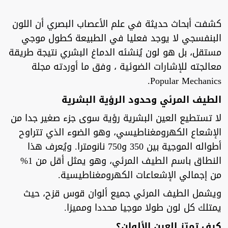
كشفت أبحاث حديثة في علم الأعصاب البصري أن اللون
البنفسجي لا يوجد فعليا في الطبيعة كطول موجي
مستقل، بل هو لون يُنشئه الدماغ البشري نتيجة طريقة
معالجته للإشارات الضوئية ، وفق ما أوردته مجلة
Popular Mechanics.
الطيف المرئي وحدود الرؤية البشرية
لا تستطيع العين البشرية رؤية سوى جزء صغير جدا من
الإشعاع الكهرومغناطيسي، وهو الضوء الذي تتراوح
أطواله الموجية بين 350 و750 نانومترا. ويُعرف هذا
النطاق باسم الطيف المرئي، وهو يمثل أقل من 1%
من إجمالي الإشعاعات الكهرومغناطيسية.
ويشمل الطيف المرئي جميع ألوان قوس قزح، حيث
يمتلك كل لون طولا موجيا محددا ومميزا.
كيف تميّز العين الألوان؟