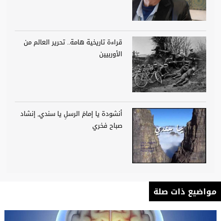
قراءة تاريخية هامة.. تحرير العالم من
الأوربيين
أنشودة يا إمامَ الرسلِ يا سندي, إنشاد
صباح فخري
مواضيع ذات صلة