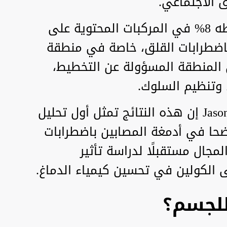
 الاجتماعي.
وأظهرت النتائج انخفاضا متوسطه 8% في المركبات المحتوية على
باضطرابات القلق، خاصة في منطقة
 المنطقة المسؤولة عن التخطيط،
، وتنظيم السلوك.
وقال الباحث المشارك Jason Smucny إن هذه النتائج تمثل أول تحليل
حا في أدمغة المصابين باضطرابات
مجال مستقبلًا لدراسة تأثير
ى الكولين في تحسين كيمياء الدماغ.
للجسم؟