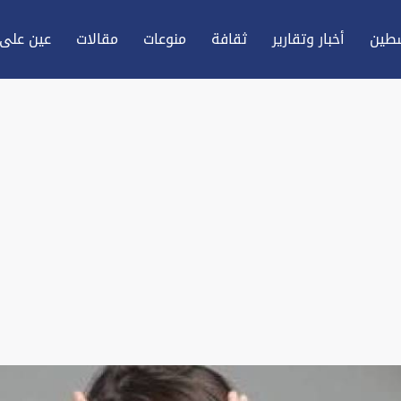
طين
أخبار وتقارير
ثقافة
منوعات
مقالات
عين علی 