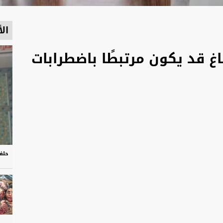
الأ
غ قد يكون مرتبطًا باضطرابات
حلف