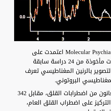
الدراسة المنشورة في مجلة Molecular Psychiatry اعتمدت على
مراجعة وتحليل 25 مجموعة بيانات مأخوذة من 24 دراسة سابقة
صوير بالرنين المغناطيسي تعرف
لمغناطيسي البروتوني.
وشملت الدراسات 370 شخصا يعانون من اضطرابات القلق، مقابل 342
لتركيز على اضطراب القلق العام،