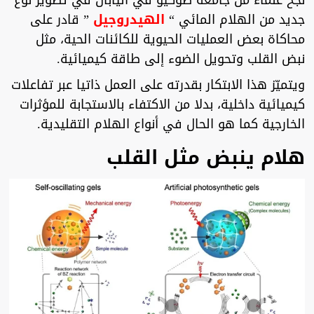
نجح علماء من جامعة طوكيو في اليابان في تطوير نوع
جديد من الهلام المائي “
الهيدروجيل
” قادر على
محاكاة بعض العمليات الحيوية للكائنات الحية، مثل
نبض القلب وتحويل الضوء إلى طاقة كيميائية.
ويتميّز هذا الابتكار بقدرته على العمل ذاتيا عبر تفاعلات
كيميائية داخلية، بدلا من الاكتفاء بالاستجابة للمؤثرات
الخارجية كما هو الحال في أنواع الهلام التقليدية.
هلام ينبض مثل القلب