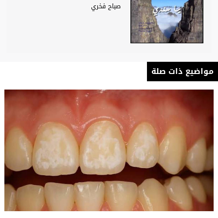
صباح فخري
مواضيع ذات صلة