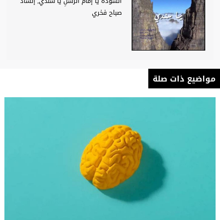
أنشودة يا إمامَ الرسلِ يا سندي, إنشاد
صباح فخري
مواضيع ذات صلة