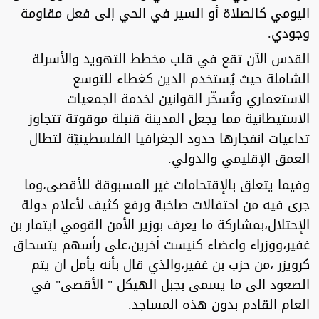
اليومي كالصلاة أو السير في الحي إلى فعل مقاومة
وجودي.
القدس الآن تقع في قلب مخطط التهويد والأسرلة
الشاملة حيث يُستخدم الدين كغطاء للتوسع
الاستعماري وتُسخّر القوانين لخدمة الجمعيات
الاستيطانية مما يجعل المدينة قنبلة موقوتة تتجاوز
تداعيات انفجارها حدود الجغرافيا الفلسطينيّة لتطال
العمق الإقليمي والدولي.
وفيما يتعلق بالإقتحامات غير المسبوقة للأقصى،وما
جرى فيه من احتفالات صاخبة ورفع كثيف لأعلام دولة
الإحتلال،بمشاركة ما يعرف بوزير الأمن القومي ايتمار بن
غفير،ووزراء واعضاء كنيست أخرين،على رأسهم يتسحاق
كرويزر ،من حزب بن غفير،والذي قال بأنه يأمل ان يتم
الصعود الى ما يسمى بجبل الهيكل " الأقصى" في
العام القادم بدون هذه المساجد.