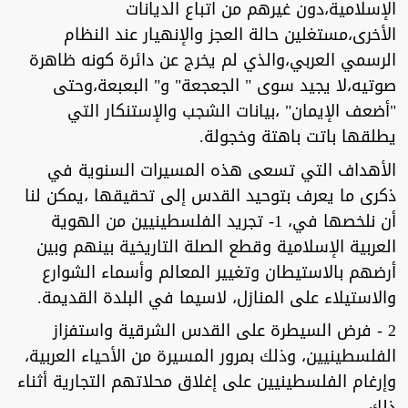
الإسلامية،دون غيرهم من اتباع الديانات
الأخرى،مستغلين حالة العجز والإنهيار عند النظام
الرسمي العربي،والذي لم يخرج عن دائرة كونه ظاهرة
صوتيه،لا يجيد سوى " الجعجعة" و" البعبعة،وحتى
"أضعف الإيمان" ،بيانات الشجب والإستنكار التي
يطلقها باتت باهتة وخجولة.
الأهداف التي تسعى هذه المسيرات السنوية في
ذكرى ما يعرف بتوحيد القدس إلى تحقيقها ،يمكن لنا
أن نلخصها في، 1- تجريد الفلسطينيين من الهوية
العربية الإسلامية وقطع الصلة التاريخية بينهم وبين
أرضهم بالاستيطان وتغيير المعالم وأسماء الشوارع
والاستيلاء على المنازل، لاسيما في البلدة القديمة.
2 - فرض السيطرة على القدس الشرقية واستفزاز
الفلسطينيين، وذلك بمرور المسيرة من الأحياء العربية،
وإرغام الفلسطينيين على إغلاق محلاتهم التجارية أثناء
ذلك.