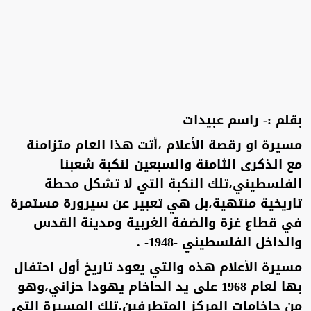
بقلم :- راسم عبيدات
مسيرة او رقصة الأعلام ،أتت هذا العام متزامنة
مع الذكرى الثامنة والسبعين لنكبة شعبنا
الفلسطيني،تلك النكبة التي لا تشكل محطة
تاريخية منتهية،بل هي تعبير عن سيرورة مستمرة
في قطاع غزة والضفة الغربية ومدينة القدس
والداخل الفلسطيني -1948- .
مسيرة الأعلام هذه والتي يعود تاريخ أول احتفال
بها لعام 1968 على يد الحاخام يهودا حزاني،وهو
من حاخامات المركز المتطرفين،تلك المسيرة التي