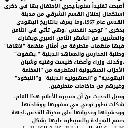
أصبحت تقليداً سنوياً،يجري الإحتفال بها في ذكرى
استكمال إحتلال القسم الشرقي من مدينة
القدس عام 1967،وما يعرف بالتاريخ اليهودي
بذكرى " توحيد القدس"،وهي تأتي في الثامن
والعشرين من الشهر الثامن العبري،ويشارك
فيها منظمات متطرفة من أمثال منظمة "لاهافا"
وطلبة المدارس والمعاهد الدينية " يشفوت"
،وكذلك وزراء وأعضاء كنيست وفتية وشبان
الأحزاب الصهيونية المتطرفة من "العظمة
اليهودية" و"الصهيونية الدينية" و"الليكود"
وغيرهم من حاخامات متطرفين.
وقبل الحديث عن أن مسيرة الأعلام هذا العام،
شكلت تطور نوعي في سفورها ووقاحتها
ووحشيتها وعدوانها على مدينة القدس،لجهة
حسم السيادة والسيطرة عليها بشكل