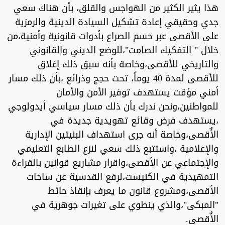
هذا يثير الكثير من الهواجس والقلق، بأن هناك سعي
جدي وحقيقي إعادة تشكيل السيادة الدينية والرمزية
على الأقصى عبر حسم الصراع بأدوات قانونية وأمنية،من
خلال " التفكيك الصامت"،للوضع الديني والقانوني
والتاريخي للأقصى،وخاصة بأنه سبق ذلك إغلاق
للأقصى لمدة 40 يوماً، تحت حجج وذرائع ،بأن ذلك مسار
أمني مؤقت يستهدف توفير الأمن والأمان
للمواطنين،ونحن ندرك بأن ذلك مسار سياسي أيدولوجي
،يستهدف فرض وقائع تهويدية جديدة في
الأٌقصى،وخاصة أنه جرى استهداف البنيتين الإدارية
والإعلامية ،واستتبع ذلك سعي لنزع الطابع التعليمي
والإجتماعي عن الأقصى،واقرار مشاريع قوانين بالقراءة
التمهيدية في الكنيست،لرفع القدسية عن ساحات
الأقصى،ومشروع قانون ما يعرف بإنقاذ حائط
"المبكى"،والذي ينطوي على تغيرات جوهرية في
الأٌقصى.