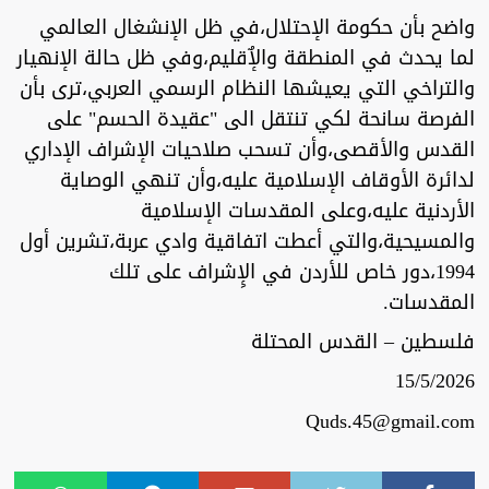
واضح بأن حكومة الإحتلال،في ظل الإنشغال العالمي
لما يحدث في المنطقة والإٌقليم،وفي ظل حالة الإنهيار
والتراخي التي يعيشها النظام الرسمي العربي،ترى بأن
الفرصة سانحة لكي تنتقل الى "عقيدة الحسم" على
القدس والأقصى،وأن تسحب صلاحيات الإشراف الإداري
لدائرة الأوقاف الإسلامية عليه،وأن تنهي الوصاية
الأردنية عليه،وعلى المقدسات الإسلامية
والمسيحية،والتي أعطت اتفاقية وادي عربة،تشرين أول
1994،دور خاص للأردن في الإِشراف على تلك
المقدسات.
فلسطين – القدس المحتلة
15/5/2026
Quds.45@gmail.com