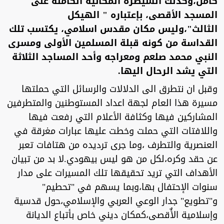
كامل،وكذلك السيطرة المكانية الكاملة على
المسجد الأقصى، بإعتباره " الهيكل
الثالث"،وليس مكان مقدس اسلامي، يكتسب تلك
القداسة من كونه قبلة المسلمين الأولى ومسرى
النبي محمد صلعم ومعراجه وأحد المساجد الثلاثة
التي يشد الرحال اليها.
وقبل ان نتطرق الى الدلالات والرسائل التي حملتها
مسيرة هذا العام لجهة اعداد المستوطنين والمتطرفين
المشاركين فيها وكثافة الأعلام التي رفعت فيها
واللافتات التي حملت وخطت عليها عبارات مغرقة في
العنصرية والتطرف ،وما جرى ترديده من هتافات تعبر
عن حقد وكره،لكل من هو ليس بيهودي.لا بد من تبيان
الأهداف التي تريد تحقيقها تلك المسيرات على مدار
سنوات الإحتفال بها،وبما يسهم في "تحطيم"
و"تطويع" جدار الوعي العربي والإسلامي،حول قدسية
وإسلامية الأٌقصى،كمكان ديني خاص بأتباع الديانة