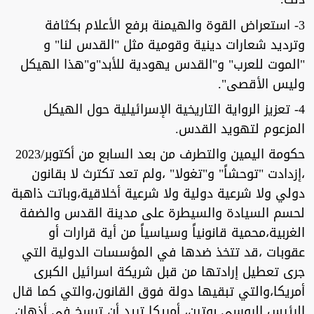
3- استعراض القوة والهيمنة برفع الأعلام بكثافة
وترديد شعارات دينية وقومية مثل "القدس لنا" و
"الموت للعرب" و"القدس يهودية للأبد"و"هذا الهيكل
وليس الأقصى".
4- تعزيز الرواية التاريخية الإسرائيلية حول الهيكل
المزعوم لتهويد القدس.
حكومة اليمين والتطرف من بعد السابع من أكتوبر/2023
،إزدادت "توحشاً" و"تغولا" ،ولم تعد تكترث لا بقانون
دولي ولا شرعية دولية ولا شرعية أخلاقية،وباتت ذاهبة
لحسم السيادة والسيطرة على مدينة القدس والضفة
الغربية،محمية قانونياً وسياسياً من أية قرارات أو
عقوبات ،قد تتخذ ضدها في المؤسسات الدولية التي
جرى تعطيل إرادتها من قبل شريكة اسرائيل الكبرى
أمريكا،والتي تبقيها دولة فوق القانون،والتي كما قال
الرئيس الروسي بوتين، أمريكا تريد أن ترسخ في أذهان