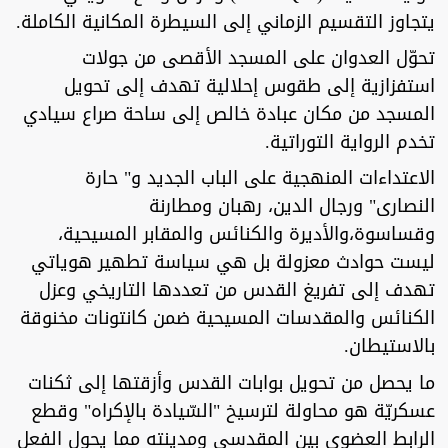
يتجاوز التقسيم الزماني إلى السيطرة المكانية الكاملة.
تحوّل العدوان على المسجد الأقصى من جولات
استفزازية إلى طقوس إحلالية تهدف إلى تحويل
المسجد من مكان عبادة خالص إلى ساحة صراع سيادي
تخدم الرواية التوراتية.
الاعتداءات المنهجية على الباب الجديد و" حارة
النصارى" ورجال الدين، رهبان ومطارنة
وقساسوة،والأديرة والكنائس والمقابر المسيحية،
ليست حوادث معزولة بل هي سياسة تطهير هوياتي
تهدف إلى تفريغ القدس من تعددها التاريخي وعزل
الكنائس والمقدسات المسيحية ضمن كانتونات مخنوقة
بالاستيطان.
ما يحصل من تحويل بوابات القدس وأزقتها إلى ثكنات
عسكريّة هو محاولة لترسيخ "السّيادة بالإكراه" وقطع
الرابط العضوي بين المقدسي ومدينته مما يحول الفعل