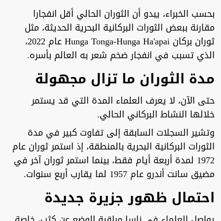
بحسب الخبراء، يبدو أن الثوران الحالي أقل انفجارا
مقارنة ببعض الثورات البركانية البحرية الحديثة، مثل
ثوران بركان Hunga Tonga-Hunga Ha'apai عام 2022،
الذي تسبب في انفجار ضخم شعر به العالم بأسره.
مدة الثوران ما تزال مجهولة
حتى الآن، لا يعرف العلماء المدة التي قد يستمر
خلالها النشاط البركاني الحالي.
وتشير السجلات السابقة إلى تفاوت كبير في مدة
الثورات البركانية البحرية بالمنطقة، إذ استمر ثوران عام
1972 لمدة أربعة أيام فقط، بينما استمر ثوران آخر في
مضيق سانت أندرو عام 1957 لما يقارب أربع سنوات.
احتمال ظهور جزيرة جديدة
يواصل العلماء في ناسا مراقبة الوضع عن كثب، خاصة