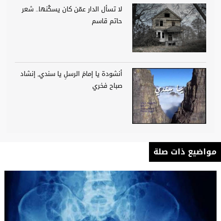
لا تسأل الدار عمّن كان يسكُنها.. شعر
حاتم قاسم
أنشودة يا إمامَ الرسلِ يا سندي, إنشاد
صباح فخري
مواضيع ذات صلة