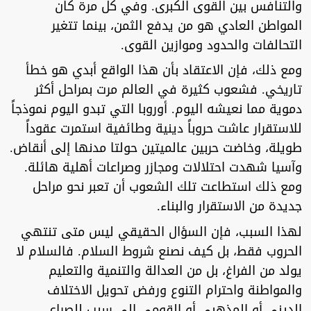
والتنافس بين القوى الكبرى. وفي كل مرة كان
المواطن العادي هو من يدفع الثمن، بينما تتغير
التحالفات والحدود وموازين القوى.
ومع ذلك، فإن الاعتقاد بأن هذا الواقع أبدي هو خطأ
تاريخي. فشعوب كثيرة في العالم مرت بمراحل أكثر
دموية مما نعيشه اليوم. أوروبا التي تبدو اليوم نموذجاً
للاستقرار عاشت حروباً دينية وطائفية استمرت عقوداً
طويلة، وخاضت حربين عالميتين حولتا مدنها إلى أنقاض.
وآسيا شهدت احتلالات ومجازر وصراعات أهلية هائلة.
ومع ذلك استطاعت تلك الشعوب أن تعبر نحو مراحل
جديدة من الاستقرار والبناء.
لهذا السبب، فإن السؤال الحقيقي ليس متى تنتهي
الحروب فقط، بل كيف نصنع شروط السلام. فالسلام لا
يولد من الفراغ، بل من العدالة والتنمية والتعليم
والمواطنة واحترام التنوع ورفض تحويل الاختلاف
الديني أو المذهبي أو القومي إلى سبب للصراع