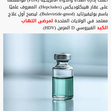
أعلنت إدارة الغذاء والدواء الأمريكية (FDA) موافقتها
على عقار هيبكلوديكس (Hepcludex)، المعروف علميًا
باسم بوليفيرتايد (Bulevirtide-gmod)، ليصبح أول علاج
معتمد في الولايات المتحدة
لمرضى التهاب
الكبد
الفيروسي D المزمن (HDV).