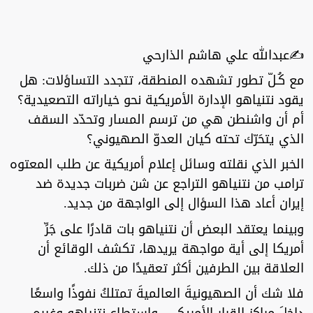
✍️عبدالله علي هاشم الذارحي
مع كُـلّ تطور تشهده المنطقة، تتجدد التساؤلات: هل
يقود نتنياهو الإدارة الأمريكية نحو خياراته التصعيدية؟
أم أن واشنطن هي من ترسم المسار وتحدّد السقف
الذي يتحَرّك تحته كيان العدوّ الصهيوني؟
الخبر الذي نقلته وسائل إعلام أمريكية عن طلب المعتوه
ترامب من نتنياهو التراجع عن شن ضربات جديدة ضد
إيران أعاد هذا السؤال إلى الواجهة من جديد.
وبينما يعتقد البعض أن نتنياهو بات قادرًا على جَرِّ
أمريكا إلى أية مواجهة يريدها، تكشف الوقائع أن
العلاقة بين الطرفين أكثر تعقيدًا من ذلك.
فلا شك أن الصهيونيةَ العالميةَ تمتلكُ نفوذًا واسعًا