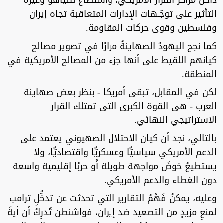
داخلَ مراكز القرار الأمريكي، واستطاع نتنياهو وغيره
التأثير على توجّـهات الإدارات المتعاقبة تجاه إيران
وفلسطين وقوى حركات المقاومة.
كما نجح اليهودُ الصهاينةُ مرارًا في تصوير مصالح
كيانهم اللقيط على أنها جزء من المصالح الأمريكية في
المنطقة.
لكن في المقابل، تبقى أمريكا - بنظر بعض صهاينة
العرب - هي القوة الكبرى التي تمتلك القرار
الاستراتيجي النهائي.
بالتالي، نجد أن كيان الاحتلال الصهيوني يعتمد على
الدعم الأمريكي سياسيًّا وعسكريًّا واقتصاديًّا، ولا
يستطيعُ خوضَ مواجهة طويلة أَو حربًا إقليمية واسعة
دون الغطاء والدعم الأمريكي.
وعليه، يمكنُ فَهْمُ التقارير التي تحدثت عن تدخُّلِ ترامب
لمنعِ مزيدٍ من التصعيد ضد إيران، فواشنطن تُدرِكُ أن أيةَ