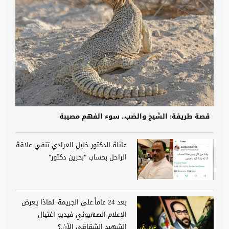
قصة طريفة: الشيخ والضب.. سوء الفهم مصيبة
عائلة الدكتور خليل العرادي تنفي علاقة
الراحل بحساب "بحرين دكتور"
بعد 24 عاماً.على الجريمة .لماذا يعرض
الإعلام الصهيوني فيديو اغتيال
الشهيد الشقاقي الآن.؟