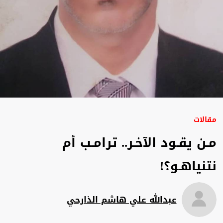
مقالات
مـن يقـود الآخـر.. ترامـب أم
نتنياهـو؟!
عبدالله علي هاشم الذارحي