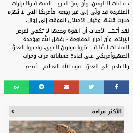
حسابات الطرفين، وأن زمنَ الحروب السهلة والقرارات
المنفردة قد ولّى إلى غير رجعة، فأمريكا التي لا تُهزم
صارت قشة، وكيان الاحتلال المؤقت إلى زوال.
لقد أثبتت الأحداث أن القوة وحدها لا تكفي لفرض
الإرادَة، وأن أحرار المقاومة - بفضل الله وبوَحدة
الساحات الصُّلبة - غيّروا موازينَ القوى، وأجبروا العدوَّ
الصهيوأمريكي على إعادة حساباته مرات ومرات.
والقادم على العدوّ- بقوة الله العظيم - أعظم.
الأكثر قراءة