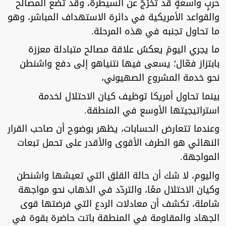
حربٍ واسعةٍ قد تخرُجُ عن السيطرة، وقد تضع المصالح
والقواعد الأمريكية في دائرة الاستهداف المباشر، وهو
ما تحاول تجنبه في هذه المرحلة.
ما يجري اليومَ يعكسُ علاقة مصالح متبادلة معززة
بابتزاز فعّال؛ يسعى فيها نتنياهو إلى دفع واشنطن
نحو خدمة المشروع الصهيوني،
بينما تحاول أمريكا توظيف كيان الاحتلال لخدمة
استراتيجيتها الأوسع في المنطقة.
وعندما تتعارض الحسابات، يظهر بوضوح أن صاحب القرار
النهائي هو الطرف الأقوى والأقدر على تحمل تبعات
المواجهة.
واليوم، لا شك أن حالة القلق التي تعيشها واشنطن
وكيان الاحتلال معًا، والتردّد في الذهاب نحو مواجهة
شاملة، تكشف أن معادلات الردع التي فرضتها قوى
الجهاد والمقاومة في المنطقة باتت حاضرة بقوة في