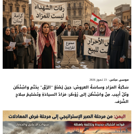
موسى عباس
- 23 تموز 2026
سَكَبَةُ المزادِ وساسَةُ العروش: حِينَ يُصْنَعً "الرَّقّ" بِخَتْمِ واشِنْطُن
وتَلّ أَبِيب. مِنْ واشِنْطُن إلى زَوْطَر: مَزادُ السيادَةِ وتَسْليمُ سِلاحِ
الشَّرَف.