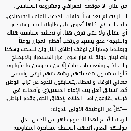
من لبنان إلا موقعه الجغرافي ومشروعه السياسي.
التنازلات لم تعد سراً. ملفات الحدود، الملف الاقتصادي،
ملف السلاح، كلها تُعرض على طاولة المساومة دون
أي مقابل ولا حتى قرض هنا، أو تغطية سياسية هناك.
والنتيجة؟ عدوّ يستبِد ويرتكب أفظع المجازر يوميّاً
وبعلنها جهاراً لن نوقف إطلاق النار ولن ننسحب،وهكذا
بات لبنان دولة بلا قرار سوى قرار الاستمرار بالانبطاح
والتخاذل، وشعب بلا حماية إلّا من مقاومين ما ملّوا وما
كلّوا يجسّدون بتضحياتهم وشهادتهم أرقى وأسمى
معاني الوفاء والعطاء،يتسابقون للذَود عن تراب الوطن
كما تسابق أهل بيت الإمام الحسين(ع) وأصحابه في
كربلاء يقارعون أهل الظلام لإحقاق الحق وقهر الباطل.
—تخلٍّ عن الوظيفة الأولى للدولة:
الوجه الأقبح لهذا الخضوع ظهر في الداخل. بدل
مواجهة العدو، اتجهت السلطة لمحاصرة المقاومة: