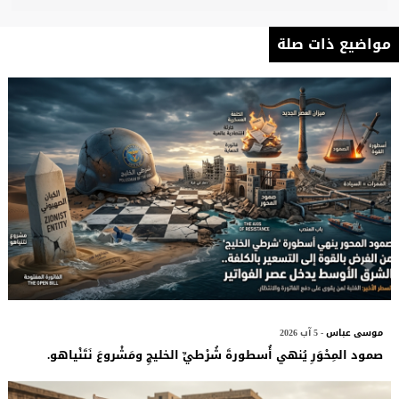
مواضيع ذات صلة
موسى عباس
- 5 آب 2026
صمود المِحْوَرِ يُنهي أُسطورةَ شُرْطيِّ الخليجِ ومَشْروعَ نَتَنْياهو.