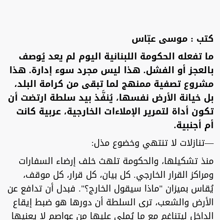
كتب : موسى عبّاس
ما تفعله الحكومة اللبنانية اليوم لم يعد يُوصف
بالعجز أو الفشل. هذا ليس مجرد سوء إدارة. هذا
مشروع تصفية ممنهج لما تبقى من كرامة البلد،
بل خيانة الأرض نفسها، يُنفَّذ بيد سلطة ارتضت أن
تكون أداة لتمرير الإملاءات الخارجية، عربية كانت
أم أجنبية.
—تنازلات لا تنتهي وخضوع مذل:
منذ تشكيلها، والحكومة تلهث خلف إرضاء السفارات
ومراكز القرار الخارجي. كل بيان، كل قرار، كل موقف،
يُقاس بميزان "ماذا سيقول الخارج؟". فبدل أن تدافع عن
الأرض والشعب، ترى السلطة أن دورها هو ضبط إيقاع
الداخل ليتناغم مع ما يُملى عليها من عواصم لا يعنيها