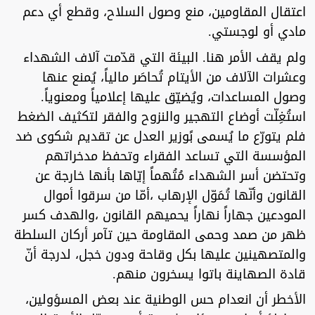
اعتقال المقاومين، منع وصول السلاح، وقطع أي دعم
مادي أو لوجستي.
ولم يقف الأمر هنا. البيئة التي قدّمت آلاف الشهداء
وعشرات الآلاف من الأيتام تُحاصَر مالياً، يُمنع عنها
وصول المساعدات، ويُضيّق عليها إعلامياً ومعنوياً.
استُغِلّت أوضاع التهجير والنزوح والفقر لتكثيف الضغط
فلم يتورّع ما يُسمى بًوزير العدل عن تقديم شكوى ضد
المؤسسة التي تساعد الفقراء وتحفظ مدخراتهم
وتحتضن أسر الشهداء مُتُهماً إيّاها بأنها خارجة عن
القانون وأنّها تُمَوّل الإرهاب ،أمّا من سرقوا أموال
المودعين جهاراً نهاراً يحميهم القانون ،والهدف كسر
ظهر من صمد وحمى المقاومة حين تآمر أركان السلطة
والمتصهينين عليها بكل وقاحة ودون خجل، لدرجة أنّ
قادة الصهاينة باتوا يسخرون منهم.
الأخطر أن انعدام حس الوطنية عند بعض المسؤولين،