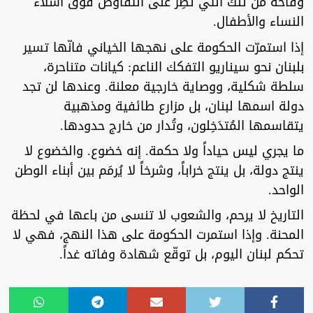
وقاحةً من تلك التي تُصِر على التفاوض فوق أشلاء
النساء والأطفال.
إذا استمرّت الحكومة على نهجها الخياني فانّها تسير
بلبنان نحو سيناريو التفكك الناعم: كيانات متناحرة،
سلطة شكلية، ووصاية خارجية معلنة. وعندها لن تجد
دولة اسمها لبنان، بل مزارع طائفية ومذهبية
يتقاسمها المُتدَخِلون، وتُدار من خارج حدودها.
ما يجري ليس حياداً ولا حكمة. إنه خضوع. والخضوع لا
ينتج دولة، بل ينتج خراباً، وشرخاً لا يُرمَم بين أبناء الوطن
الواحد.
التاريخ لا يرحم، والشعوب لا تنسى من باعها في لحظة
المحنة. وإذا استمرت الحكومة على هذا النهج، فهي لا
تحكم لبنان اليوم، بل توقّع شهادة وفاته غداً.