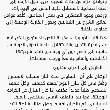
وتواطؤ أجزاء من بيئات شعبية أخرى، حوّل الأزمة إلى
فتنة اجتماعية ،استغلال حاجة الناس في الإيجارات،
ورفض وجود المهجّرين في بعض المناطق ،كلُّها عوامل
تعمّق الشرخ بين اللبنانيين وتحوِّل الكارثة الوطنية إلى
عداوات داخلية.
هذا قلب للأولويات، وخيانة للنص الدستوري الذي قام
على فكرة التحرير والاستقلال. عندما تتحوّل الدولة من
حامية إلى خصم دون أي وجه حق تفقد شرعيتها
الأخلاقية والقانونية معاً ووجب إسقاطها.
—الطريق إلى الخراب مفتوح:
الرهان على أن "التفاوض تحت النار" سيجلب الاستقرار
وَهْمٌ قاتل،كلّ تنازل اليوم يُفهم كضعف، وكلّ ضعف
يستدعي طلباً جديداً فكيف إذا كان التنازل عن الكرامة
الوطنيّة، فما يبدأ بالملف الأمني سينتهي بالملف
السياسي، ثم بالكيان نفسه، وهل هناك سُلطة أشد