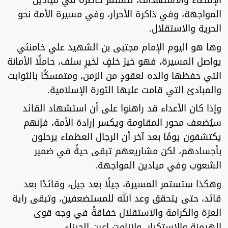
الإقصاء والاستهداف، لتستمر حاضرةً في ميادين
المواجهة، وفي ذاكرة الأحرار، وفي مسيرة الأمة نحو
الحرية والاستقلال.
وها هو اليوم الإمام مجتبى بن الشهيد علي خامنئي
يواصل المسيرة، فهو خيرَ خلفٍ لخيرِ سلف، حاملًا الأمانة
التي حفظها والده لعقودٍ من الزمن، ومتمسكًا بالثوابت
والمبادئ التي قامت عليها الثورة الإسلامية.
وإذا كان الأعداء قد راهنوا على أن استشهاد القائد
سيُضعف محور المقاومة ويكسر إرادة الأمة، فإنهم
يكتشفون يومًا بعد آخر أن الرجال العظماء يرحلون
بأجسادهم، لكن مشاريعهم تبقى حيةً في ضمير
الشعوب وفي ميادين المواجهة.
وهكذا ستستمر المسيرة، جيلًا بعد جيل، وقائدًا بعد
قائد، حتى يتحقق وعد الله للمستضعفين، وتبقى راية
العزة والكرامة والاستقلال خفاقةً في وجه قوى
الهيمنة والاستكبار، ولانامت اعين الجبناء.