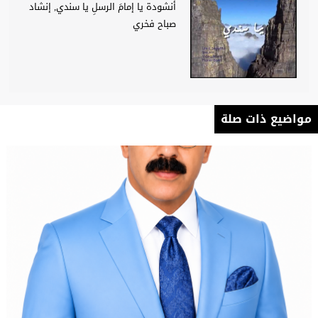
أنشودة يا إمامَ الرسلِ يا سندي, إنشاد
صباح فخري
مواضيع ذات صلة