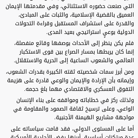
التي صنعت حضوره الاستثنائي، وفي مقدمتها الإيمان
العميق بالقضية الإسلامية، والثبات على المبادئ،
والقدرة على استشراف المستقبل وقراءة التحولات
الدولية بوعيٍ استراتيجي بعيد المدى.
فلم يكن ينظر إلى الأحداث بوصفها وقائع منفصلة،
إنما كان يربطها بمسار الصراع بين قوى الاستكبار
العالمي والشعوب الساعية إلى الحرية والاستقلال.
ومن أبرز سمات شخصيته ثقته الكبيرة بقدرات الشعوب،
وإيمانه بأن الإرادة والإيمان والوعي قادرة على هزيمة
التفوق العسكري والاقتصادي مهما بلغ حجمه.
ولذلك ركز في خطاباته ومواقفه على بناء الإنسان
الواعي، وعلى ترسيخ ثقافة الصمود والمقاومة في
مواجهة مشاريع الهيمنة الأجنبية.
أما على المستوى الدولي، فقد قامت سياساته على
عدة مرتكزات أساسية، أبرزها رفض الأحادية الأمريكية