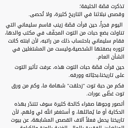
تذكرت قصّة الخليفة؛
وقصص نبلائنا في التاريخ كثيرة، ولا تُحصى.
اليوم فجراً، حين قرأت قصّة زينب قاسم سليماني التي
تناولت بضع حبات من التوت المجفّف في مكتب والدها،
فقام سليماني باحتساب ذلك من راتبه، لأن ابنته كانت
تزوره بصفتها الشخصية،وليست من المشتغلين في
الشأن العام.
حين قرأت قصّة حبات التوت هذه، عرفت تأثير التوت
على تاريخنا،بحبّاته وورقه.
فكم من حبة توت "زحلقت" شهامة ما، وكم من ورق
توت غطّى عورات.
أتصور وجوها صفراء كالحة كثيرة سوف تتندّر بهذه
الحكاية أو ما يُماثلها، و أستغفر الله لي ولهم، لأن
تاريخنا يحمل فعلاً آلاف القصص المشابهة، عن بيوت