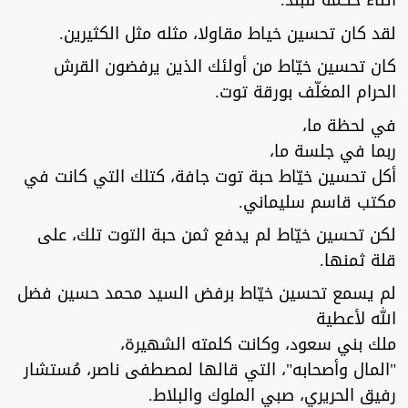
أثناء حكمه للبلد.
لقد كان تحسين خياط مقاولا، مثله مثل الكثيرين.
كان تحسين خيّاط من أولئك الذين يرفضون القرش
الحرام المغلّف بورقة توت.
في لحظة ما،
ربما في جلسة ما،
أكل تحسين خيّاط حبة توت جافة، كتلك التي كانت في
مكتب قاسم سليماني.
لكن تحسين خيّاط لم يدفع ثمن حبة التوت تلك، على
قلة ثمنها.
لم يسمع تحسين خيّاط برفض السيد محمد حسين فضل
الله لأعطية
ملك بني سعود، وكانت كلمته الشهيرة،
"المال وأصحابه"، التي قالها لمصطفى ناصر، مُستشار
رفيق الحريري، صبي الملوك والبلاط.