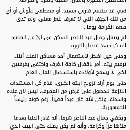
المناضلين الفقيرة بالمال، الغنية بالعزة والكرامة.
نعم، قد يبتسم فارس سعيد، أو مصطفى علّوش أو أي
من تلك الجِيَفِ التي لا تعرف للعز معنى، ولم تذق
طعم الكرامة يوما...
لم ينتقل جمال عبد الناصر للسكن في أيٍّ من القصور
الملكية بعد انتصار الثورة.
وحتى حين اضطر لاستعمال أحد مساكن الملك أثناء
ترميم بيته، أمر بإقفال كافة الغرف واكتفى بغرفتين،
لكي لا يسمح لأولاده باستسهال المال العام.
حتى يوم أراد تزويح ابنته الكبرى، قدّم كل المستندات
اللازمة للحصول على قرض من المصرف، ليس لأن عنده
واسطة، ولكن لأنه كان عبداً فقيراً، رغم كونه رئيساً
للجمهورية.
ويكفي جمال عبد الناصر شرفا، أنه غادر الدنيا بعدما
ملأها عزاً وكرامة، وأنه لم يكن يملك حتى البيت الذي