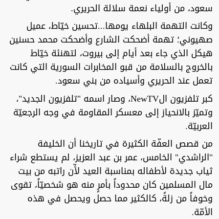
سعود، من أولياء نعمة سلالة الحريري.
وكانت التهمة البلهاء يومها...تحسين خيّاط، عميل
صهيوني؛ تهمة أضحكت الشارع وأضحكت محمد حسنين
هيكل الذي جاء بعد أيام إلى بيروت، لتهنئة خيّاط
بالخروج بالسلامة من قبو المخابرات السورية التي كانت
تعمل عند الحريري وأسياده من بني سعود.
كبر تلفزيون الNewTV، وصار اسمه "تلفزيون الجديد"،
وتميّز بالانحياز إلى معسكر المقاومة في وجه الرجعيّة
العربيّة.
من قصص العفّة الكثيرة في تاريخنا أن الخليفة
"الراشدي" الخامس، عمر بن عبد العزيز، لم يستطع شراء
ثياب جديدة لأطفاله بمناسبة العيد لأّن راتبه من بيت
مال المسلمين كان محدوداً بأمرٍ منه هو شخصيّاً، تقوى
وخوفاً من زلةً، كالكثير مما حصل ويحصل في هذه
الأمّة.