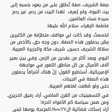
صِفة الشريف، صفة تُطلق على من يعود بنسبه إلى
بيت النبوة، ولم يُعرف لهذا البيت من رحم، غير رحم
سيدة نساء العالمين،
فاطمة الزهراء، سلام الله عليها.
ابتسمتُ، وقد كانت لي مواقف متطرّفة من الكثيرين
مِمّن يحملون هذه الصفة، دون وجه حق، بالأخص من
سلالة الشريف حسين، شريف مكة والجزيرة العربية.
اليوم، وبعد أكثر من عقدين من الزمن، وفي بيتٍ بعيدٍ
آلاف الأميال عن كل مناطق الثغور في مواجهة
الإمبريالية، أستطيع القول: إنّ هناك أشرافاً يحملون
هذه الصفة في الجينات،
حتى ولو ضَعُفت لغتهم العربية.
في التسعينيات من القرن الماضي، أراد رفيق الحريري،
ومن ضمن سياسة كم الأفواه الحرة؛
أراد إسكات فضائية الNewTV،المزعجة يومها لبني