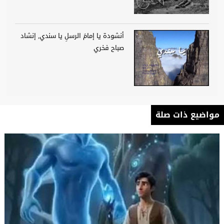
أنشودة يا إمامَ الرسلِ يا سندي, إنشاد
صباح فخري
مواضيع ذات صلة