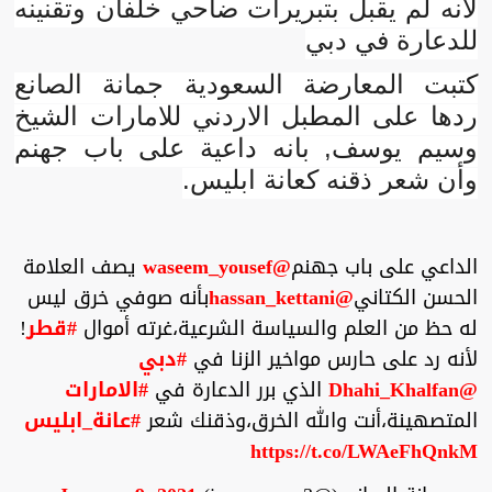
لأنه لم يقبل بتبريرات ضاحي خلفان وتقنينه
للدعارة في دبي
كتبت المعارضة السعودية جمانة الصانع
ردها على المطبل الاردني للامارات الشيخ
وسيم يوسف, بانه داعية على باب جهنم
وأن شعر ذقنه كعانة ابليس.
الداعي على باب جهنم
@waseem_yousef
يصف العلامة
الحسن الكتاني
@hassan_kettani
بأنه صوفي خرق ليس
له حظ من العلم والسياسة الشرعية،غرته أموال
#قطر
!
لأنه رد على حارس مواخير الزنا في
#دبي
@Dhahi_Khalfan
الذي برر الدعارة في
#الامارات
المتصهينة،أنت والله الخرق،وذقنك شعر
#عانة_ابليس
https://t.co/LWAeFhQnkM