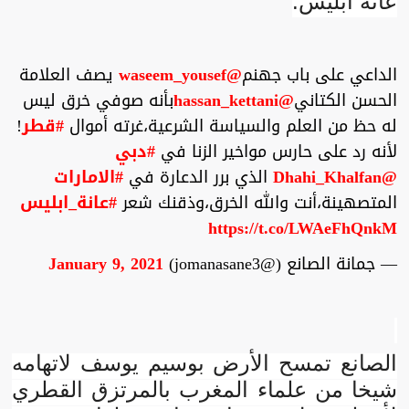
عانة ابليس.
الداعي على باب جهنم
@waseem_yousef
يصف العلامة
الحسن الكتاني
@hassan_kettani
بأنه صوفي خرق ليس
له حظ من العلم والسياسة الشرعية،غرته أموال
#قطر
!
لأنه رد على حارس مواخير الزنا في
#دبي
@Dhahi_Khalfan
الذي برر الدعارة في
#الامارات
المتصهينة،أنت والله الخرق،وذقنك شعر
#عانة_ابليس
https://t.co/LWAeFhQnkM
— جمانة الصانع (@jomanasane3)
January 9, 2021
الصانع تمسح الأرض بوسيم يوسف لاتهامه
شيخا من علماء المغرب بالمرتزق القطري