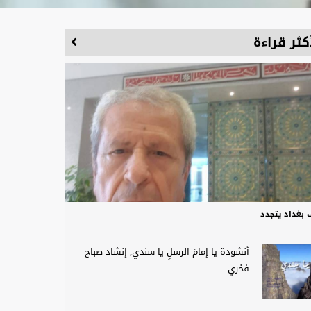
كثر قراءة
 بغداد يتجدد
أنشودة يا إمامَ الرسلِ يا سندي, إنشاد صباح
فخري