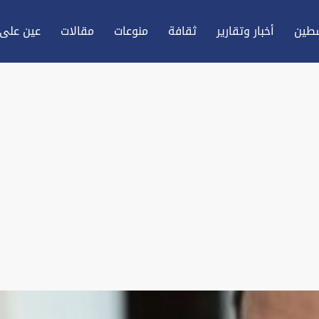
طين
أخبار وتقارير
ثقافة
منوعات
مقالات
عين علی 