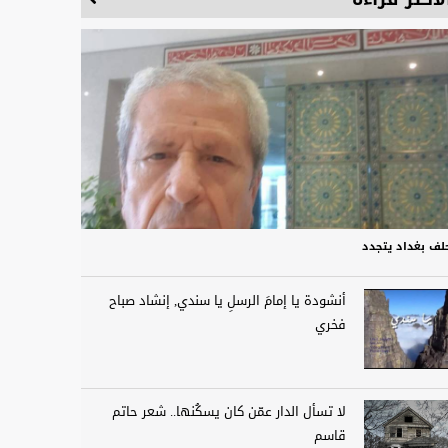
لف بغداد يتجدد
أنشودة يا إمامَ الرسلِ يا سندي, إنشاد صباح
فخري
لا تسأل الدار عمّن كان يسكُنها.. شعر حاتم
قاسم