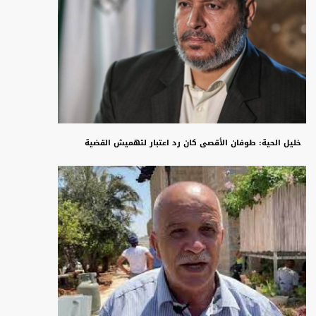
خليل الحية: طوفان الأقصى كان رد اعتبار لتهميش القضية