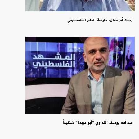
رحلت أمّ نضال، حارسة الحلم الفلسطيني
عبد الله يوسف اللداوي "أبو عبيدة" شهيداً