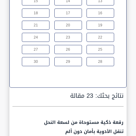
15
14
13
18
17
16
21
20
19
24
23
22
27
26
25
30
29
28
نتائج بحثك:
23 مقالة
رقعة ذكية مستوحاة من لسعة النحل
تنقل الأدوية بأمان دون ألم