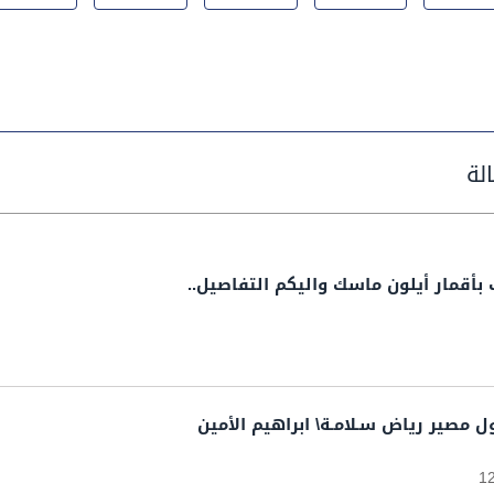
أقمار أيلون ماسك واليكم التفاصيل..
ل مصير رياض سـلامـة\ ابراهيم الأمين
1