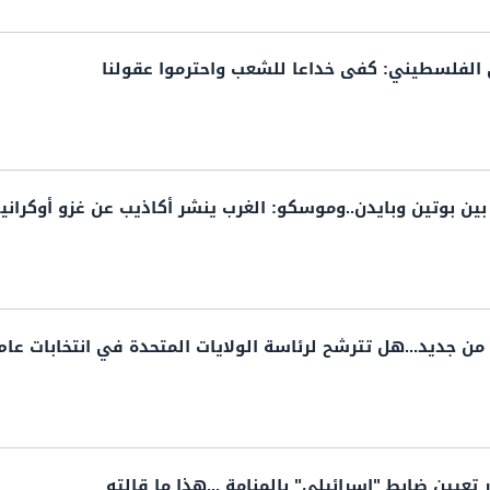
الفلسطيني: كفى خداعا للشعب واحترموا عقولنا
ن بوتين وبايدن..وموسكو: الغرب ينشر أكاذيب عن غزو أوكرانيا
ن جديد...هل تترشح لرئاسة الولايات المتحدة في انتخابات عام 024
ر تعيين ضابط "إسرائيلي" بالمنامة ...هذا ما قالته