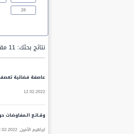
28
نتائج بحثك:
11 مقالة
عاصفة فضائية تعصف ب
12.02.2022
وقـائـع الـمفاوضات حو
ابراهيم الأمين,
2.02.2022