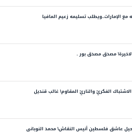
 مع الإمارات..ويطلب تسليمه زعيم المافيا
لاخيرة\ مصدق مصدق بور .
اشتباك الفكريّ والناريّ المقاوم\ غالب قنديل
حيل عاشق فلسطين أنيس النقاش\ محمد النوباني