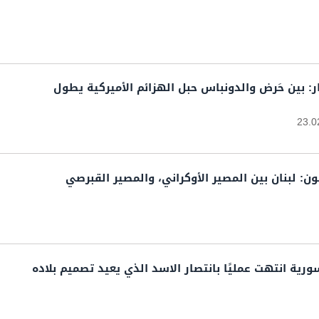
جار: بين حَرض والدونباس حبل الهزائم الأميركية يطول
23.0
ون: لبنان بين المصير الأوكراني، والمصير القبرصي
ية انتهت عمليًا بانتصار الاسد الذي يعيد تصميم بلاده