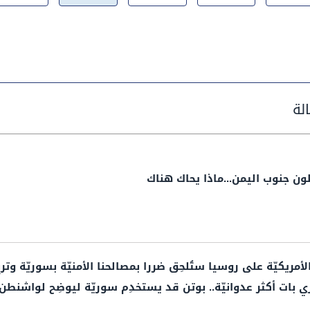
ن جنوب اليمن...ماذا يحاك هناك
لأمريكيّة على روسيا ستُلحِق ضررا بمصالحنا الأمنيّة بسوريّة وتر
 بات أكثر عدوانيّة.. بوتن قد يستخدِم سوريّة ليوضِح لواشنطن