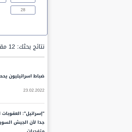
28
نتائج بحثك:
12 مقالة
ضباط اسرائيليون يحطو
23.02.2022
"إسرائيل": العقوبات ا
جدا لأن الجيش السوري
متفجرات