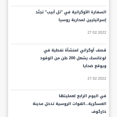
السفارة الأوكرانية في "تل أبيب" تجنّد
إسرائيليين لمحاربة روسيا
27.02.2022
قصف أوكراني لمنشأة نفطية في
لوغانسك يشعل 200 طن من الوقود
ويوقع ضحايا
27.02.2022
في اليوم الرابع لعمليتها
العسكرية...القوات الروسية تدخل مدينة
خاركوف