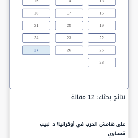
15
14
13
18
17
16
21
20
19
24
23
22
27
26
25
28
نتائج بحثك:
12 مقالة
على هامش الحرب في أوكرانيا\ د. لبيب
قمحاوي