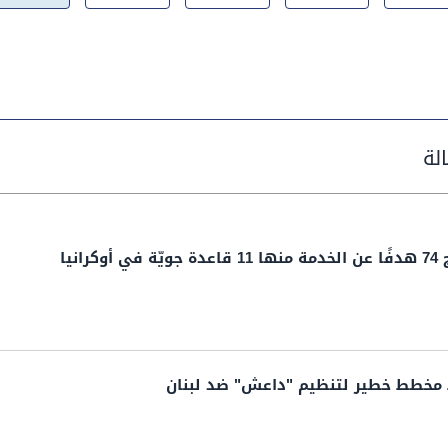
انيا
ط مخطط خطير لتنظيم "داعش" ‏ضد لبنان