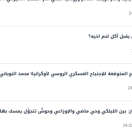
2
يقبل أكل لحم اخيه؟
ج المتوقعة للإجتياح العسكري الروسي لآوكرانيا\ محمد النوباني
2
نجار: بين الليلكي وحي ماضي والإوزاعي وحوشٌ تتجوَّل يمسك بها
24.0