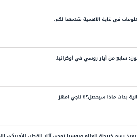
علومات في غاية الأهمية نقدمها لكم.
ون: سابع من أيار روسي في أوكرانيا.
انية بدات ماذا سيحصل؟!\ ناجي امهز
يعيد رسم خريطة العالم وروسيا تمحي آثار القطب الأميركي االأ