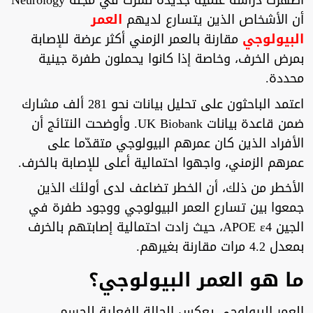
أظهرت دراسة علمية جديدة نُشرت في مجلة Neurology
أن الأشخاص الذين يتسارع لديهم
العمر
البيولوجي
مقارنة بالعمر الزمني أكثر عرضة للإصابة
بمرض الخرف، وخاصة إذا كانوا يحملون طفرة جينية
محددة.
اعتمد الباحثون على تحليل بيانات نحو 281 ألف مشارك
ضمن قاعدة بيانات UK Biobank. وأوضحت النتائج أن
الأفراد الذين كان عمرهم البيولوجي متقدّما على
عمرهم الزمني، واجهوا احتمالية أعلى للإصابة بالخرف.
الأخطر من ذلك، أن الخطر تضاعف لدى أولئك الذين
جمعوا بين تسارع العمر البيولوجي ووجود طفرة في
الجين APOE ε4، حيث زادت احتمالية إصابتهم بالخرف
بمعدل 4.2 مرات مقارنة بغيرهم.
ما هو العمر البيولوجي؟
العمر البيولوجي يعكس الحالة الفعلية للجسم