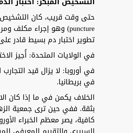
التشخيص المبكر: اختبار الدم
puncture) وهو إجراء مكلف
تطوير اختبار دم بسيط قادر عل
في الولايات المتحدة: أُجيز الاختبار 
في أوروبا: لا يزال قيد التجارب ا
في بريطانيا.
الخلاف يكمن في ما إذا كان الا
بثقة. ففي حين ترى جمعية الزها
كافية، يصر معظم الخبراء الأور
السريري والتقييم المعرفي للم