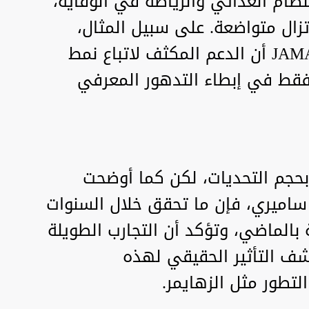
نظام الغذائي والرياضة في الوقاية،
ا تزال متواضعة. على سبيل المثال،
وجدت دراسة حديثة في مجلة JAMA أن الدعم المكثف لاتباع نمط
قط في إبطاء التدهور المعرفي
 بحجم التحديات، لكن كما أوضحت
 ساميري، فإن ما تحقق خلال السنوات
 بالماضي، وتؤكد أن التجارب الطويلة
دها ستكشف التأثير الحقيقي لهذه
تطور مثل الزهايمر.