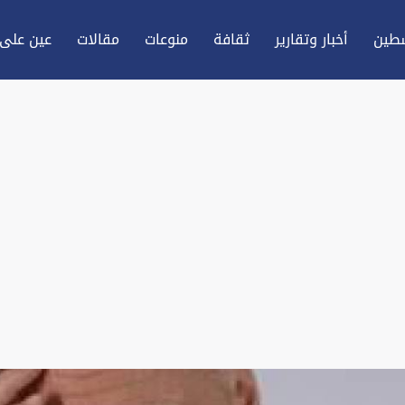
طين
أخبار وتقارير
ثقافة
منوعات
مقالات
عين علی 