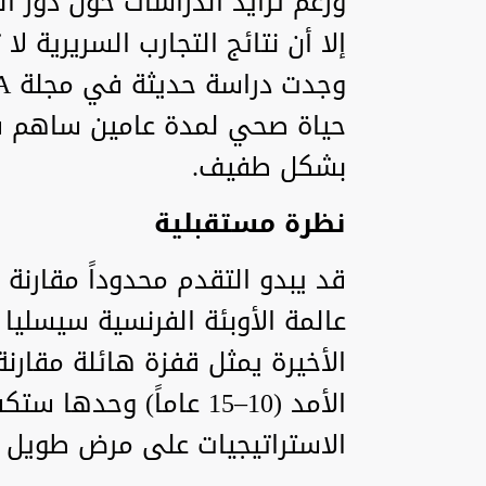
ورغم تزايد الدراسات حول دور ال
إلا أن نتائج التجارب السريرية ل
حياة صحي لمدة عامين ساهم ف
بشكل طفيف.
نظرة مستقبلية
قد يبدو التقدم محدوداً مقارنة
عالمة الأوبئة الفرنسية سيسليا
الأخيرة يمثل قفزة هائلة مقارنة
الأمد (10–15 عاماً) وح
الاستراتيجيات على مرض طويل ال