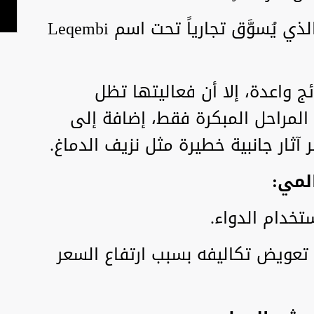
دواء "ليكانيماب" (Lecanemab) الذي يُسوَّق تجارياً تحت اسم Leqembi
ئج واعدة، إلا أن فعاليتها تظل
مراحل المبكرة فقط، إضافة إلى
آثار جانبية خطيرة مثل نزيف الدماغ.
لمي:
تخدام الدواء.
 تعويض تكاليفه بسبب ارتفاع السعر