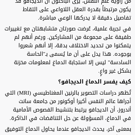
من زاوية علم النفس، يرى الباحثون أن الديجافو قد
يكون مرتبطاً بقدرة العقل اللاواعي على التقاط
تفاصيل دقيقة لا يدركها الوعي مباشرة.
في تجربة علمية، عُرضت صورتان متشابهتان مع تغييرات
طفيفة على مجموعة من المشاركين. ورغم أنهم لم
يتمكنوا من تحديد الاختلاف بدقة، إلا أنهم شعروا
بوجوده. هذا يدل على أن ما يُسمى بـ"الحاسة
السادسة" ليس إلا استجابة الدماغ لمعلومات مخزنة
بشكل غير واعٍ.
كيف يفسر الدماغ الديجافو؟
تُظهر دراسات التصوير بالرنين المغناطيسي (MRI) التي
أجراها عالم النفس أكيرا أوكونور من جامعة سانت
أندروز، أن الديجافو يرتبط بتنشيط الفصوص الأمامية
في الدماغ، المسؤولة عن حل التناقضات في الذاكرة.
بمعنى آخر، يحدث الديجافو عندما يحاول الدماغ التوفيق