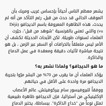
يشعر معظم الناس أحياناً بإحساس غريب ومربك بأن
الموقف الحالي قد حدث من قبل، رغم التأكد من أنه لم
يحدث، هذه الظاهرة المعروفة باسم الديجافو (Déjà
vu) والتي تعني بالفرنسية "شوهد من قبل"، حيّرت
العلماء لسنوات طويلة. لكن الأبحاث الحديثة تكشف أن
الأمر ليس متعلقاً بالخرافات أو السفر عبر الزمن ، بل هو
نتيجة مباشرة لآليات دقيقة ومعقدة في عمل الدماغ
والذاكرة.
ما هو الديجافو؟ ولماذا نشعر به؟
يؤكد العلماء أن ما يقرب من 70% من البشر مرّوا بتجربة
الديجافو مرة واحدة على الأقل في حياتهم.
ووفقاً للبروفيسور سام بيركوفيتش، عالم الأعصاب
الإكلينيكي من أستراليا، فإن الديجافو ظاهرة طبيعية
تمثل نوعاً من "خداع الذاكرة". ببساطة، يختبر الدماغ