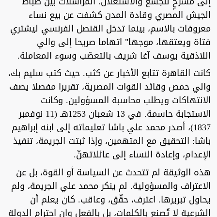
إلى مسرحٍ للجشع والاستغلال. المراسلات بين ضباط
الجيش المصري وقادة المدن كشفت عن بيع نساء
معروفات بالاسم، بينما تدخل القنصل الفرنسي ليشتري
فتاة ويعتقها، موجها" اتهاما صريحا إلى والي
اللاذقية يوسف آغا شريف بالتعصّب وسوء المعاملة.
‏كانت القاهرة تتابع الأخبار عن كثب. حيث كتب سليم بك،
والي حمص وقائد القوات المصرية، تقريرا مفصلا يصف
الانتهاكات ويطلب محاسبة المسؤولين. وكانت
الاستجابة حاسمة. في 13 شعبان 1253هـ (11 نوفمبر
1837)، أصدر محمد علي باشا تعليماته إلى ابنه إبراهيم
باشا: التحقيق مع المتهمين، وإذا ثبتت الجريمة، تنفيذ
الإعدام، وإعادة النساء إلى عائلاتهنّ.
‏هذه الوثيقة لم تتحدث عن السياسة أو القوة، بل عن
الاعتراف والمسؤولية. لم ينكر محمد علي الجريمة، ولم
يحاول تبريرها. اعترف، حقّق، وعاقب. كان يعلم أن
الشرعية لا تُصنع بالكلمات، بل بالفعل وان احترام الدولة