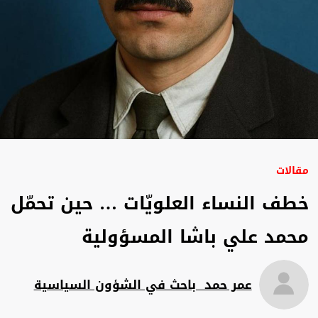
مقالات
خطف النساء العلويّات … حين تحمّل
محمد علي باشا المسؤولية
عمر حمد ‏ باحث في الشؤون السياسية