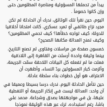
يبدأ من تحملها المسؤولية ومناصرة المظلومين حتى
وإن كانوا خصوماَ .
‏اليوم، حين نقرأ تلك الوثائق، ندرك أن الحادثة لم تكن
مجرد نزاع طائفي أو تمرد عسكري. كانت امتحانا أخلاقيا
للدولة: كيف تواجه خطأها؟ كيف تحمي المظلومين؟
وكيف تمنح العدالة مكانها الصحيح؟
‏خمسون صفحة من مراسلات وفتاوى لم تصنع التاريخ،
بينما وثيقة واحدة أرسلت من القاهرة إلى اللاذقية
فعلت ما لم تفعله كل البيانات اللاحقة سمّت الجريمة،
وألزمت كبار المسؤولين بردّ النساء، وأظهرت أن
الاعتراف هو أول خطوات بناء سلطة عادلة.
‏حين نتأمل الحادثة اليوم، ندرك درسا بسيطا وعميقا في
آن واحد: العدالة ليست في إنكار الجريمة أو التغطية
عليها، بل في مواجهتها بصدق وشجاعة. محمد علي
باشا، رغم استبداده، ترك عبر هذه الوثيقة نموذجا