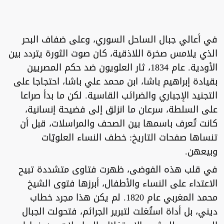
‏في أعالي جبال الساحل السوري، وعلى ضفاف البحر
الذي يلامس صخرة اللاذقية، كان صوت الثورة يتردد بين
الأودية. عام 1834، ثار العلويون ضد حكم المصريين
بقيادة إبراهيم باشا، ابن محمد علي باشا، احتجاجا على
التجنيد الإجباري والضرائب القاسية. لكن ما بدأ صراعا
على السلطة، سرعان ما انزلق إلى فضيحة إنسانية،
كانت تُعرف باسمها بين الصحف والمراسلات، قبل أن
تنساها صفحات التاريخ: خطف النساء العلويّات
وبيعهن.
‏في قلب هذه الفوضى، ظهرت فتاوى متشددة تبيح
الاعتداء على النساء والأطفال، أبرزها فتوى الشيخ
محمد المغربي عام 1820. لم يكن هذا مجرد خطاب
ديني، بل أداة استُغلت لتبرير الجرائم، فتحولت الجبال