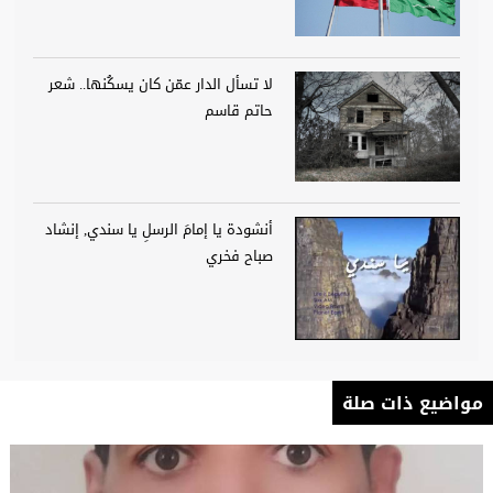
لا تسأل الدار عمّن كان يسكُنها.. شعر
حاتم قاسم
أنشودة يا إمامَ الرسلِ يا سندي, إنشاد
صباح فخري
مواضيع ذات صلة