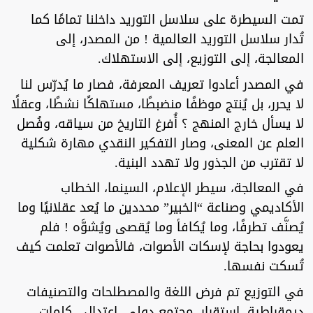
تمت السيطرة على سلاسل التوريد داخلنا تمامًا كما
تُدار سلاسل التوريد العالمية ! من المصدر، إلى
المعالجة، إلى التوزيع، إلى الاستهلاك.
في المصدر أعادوا تعريف المعرفة، فصار ما يُدرّس لنا
لا يحرر، بل يُنتج موظفًا منضبطًا، مستهلكًا نشطًا، وعقلًا
لا يسأل خارج المنهج ؟ أُفرغ التاريخ من سياقه، وفُصل
العلم عن المعنى، وصار التفكير النقدي مهارة شكلية
لا تقترب من الجذور ولا تهدد البنية.
في المعالجة، سيطر الإعلام، السينما، الخطاب
الأكاديمي وصناعة “الخبير” محددين ما يُعد عقلانيًا وما
يُصنَّف تطرفًا، وما يُكافأ وما يُقصى ويُشوَّه ! فلم
يعودوا بحاجة لإسكات الأصوات، فالأصوات تعلمت كيف
تُسكت نفسها.
في التوزيع تم فرض اللغة والمصطلحات والتصنيفات
ديمقراطية، استقرار، مجتمع دولي، اعتدال ، كلمات