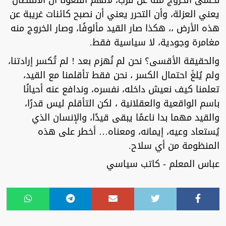
نخشى الخروج منه عن قرب، لأنهم أقنعونا أن الانفصال
يعني العزلة، وأن التحرر يعني أن نصبح كائنات غريبة عن
هذه الأرض ،، هكذا صار القيد مألوفًا، وصار الخروج منه
مغامرة وجودية، لا سياسية فقط.
والحقيقة الأقسى؟ نحن لم نُهزم بعد ! لم تُكسر إرادتنا،
ولم يُلغَ احتمال الكسر ، نحن فقط تأقلمنا مع القيد،
تعلمنا كيف نعيش داخله، نفسره، وندافع عنه أحيانًا
باسم الواقعية والعقلانية ، لكن التأقلم ليس قدرًا،
والقيد مهما بدا ناعمًا يبقى قيدًا، والإنسان الذي
يُستعاد وعيه، إيمانه، ومعناه… أخطر على هذه
المنظومة من أي سلاح.
عباس المعلم - كاتب سياسي