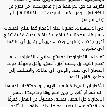
نكررها بلا حق تعريفها خارج قاموسهم. من يخرج عن
اللغة يُعزل، ومن يكسر السردية يُدان أخلاقيًا قبل أن
يُدان سياسيًا.
في الاستهلاك، جعلونا نبتلع الأفكار كما نبتلع المنتجات
،، سريعًا، سطحيًا، بلا تراكم، بلا ذاكرة، بحيث قضية تبتلع
أخرى وغضب يُستبدل بغضب، دون أن يتحول أي منهما
إلى مشروع.
ثم جاءت التكنولوجيا كمسرّع نهائي ، الخوارزميات لم
تصنع القيد، بل جعلته أدق، أعمق، وأقل وضوحًا، حوّلت
الإنسان إلى نمط، والوعي إلى بيانات، والاختلاف إلى
محتوى قابل للتدوير.
الأخطر أن السيطرة شملت الإيمان والمعتقدات نفسها
! لم تُمحَ أو تُلغَ، بل جرى احتواؤها وتدجينها ، حُشر
الإيمان داخل الفضاء نفسه، مفصولًا عن الفعل، مُفرغًا
من قدرته على التغيير، محاصرًا داخل طقوس لا تُزعج