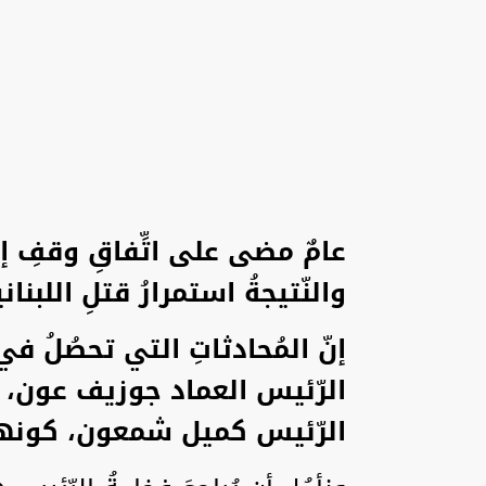
عامٌ مضى على اتِّفاقِ وقفِ إطل
والنّتيجةُ استمرارُ قتلِ اللبنا
إنّ المُحادثاتِ التي تحصُلُ 
الرّئيس العماد جوزيف عون، قد
الرّئيس كميل شمعون، كونها لم ت