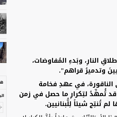
اقِ النارِ، وبَدءِ المُفاوضات،
نيينَ وتدميرُ قراهم".
في الناقورة، في عهدِ فخامة
هل
 تُُمهِّدُ لتِكرارِ ما حصل في زمن
الب
ُنتِج شيئاً لِلُّبنانيين.