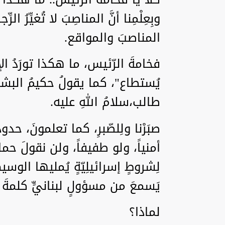
وبِعِلْمِنا أنَّ المناصِبَ لا تُغيِّرُ الرِّ
المناصبَ والمواقع.
فخامةَ الرّئيس، ما هكذا تورَدُ الإ
يُستطاع"، كما يقولُ حكيمُ البشريّةِ 
طالب،سلامُ اللهِ عليه.
صبَرْنا ولِلصّبرِ، كما تعلمونَ، حدود
أمنياً، ولو طفيفاً، ولن نقولَ حماية
لِشروطٍ إسرائيلِيّةٍ يُمليها الوسيط
يَسمعَ من مسؤولٍ لبنانيٍّ كلمةَ ا
لماذا؟