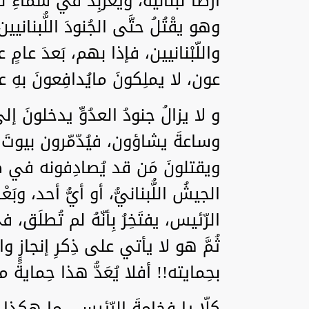
أرضاً لُبنانيّة، ويُعربِدُ في سماءِ لُب
وهو يقْتُلُ حتَّى الجُنودَ اللُّبنان
واللّبْنانيين، فإذا بهم، بَعدَ عام
عون، لا يملِكونَ مايُدافِعونَ بهِ 
و لا يزالُ جنودُ العدُوِّ يدخلونَ إ
وساعةَ يشاؤون، فيُدّمّرون بيوتَ ا
ويقتلونَ مَن قد يُصادِفونه في 
الجيشُ اللُّبنانيُّ، أو أيُّ أحد، وبَ
الرّئيس، يفتَخِرُ بِأنّهُ لم تُطلَق
ثُمَّ هو لا يأتي على ذِكرِ إنجازٍ و
بحِمايته!! أفلا يُعَدُّ هذا حِمايةً مج
كلّا يا فخامةَ الرّئيس.. ما هكذا ا