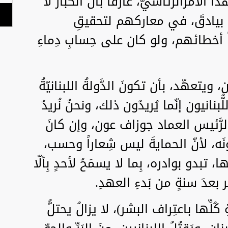
 الأمرَالرِّئاسيَّ، عارفاً بأنَّ الكبار لا
نهم بيادقَ، في معاركهم لتحقيقِ
 أخطائهم، ولو كان على حِسابِ دِماءِ
تعهّد، بأن تكونَ الدَّولةُ اللبنانيّةُ
لُّبنانيون إنّما يُريدُون ذلك، ونحنُ نُريدُ
 الرَّئيس العماد جوزاف عون، وإن كانَ
قونَه، لأنّ الحمايةَ ليس شِعاراً وحسب،
بدو بوادره، بِما لا يسمَحُ لأحدٍ بِألّا
 بعدَ سنةٍ من بَدءِ العهدِ.
كُلِّها باعتِراف البشر)، لا يزالُ يحتلُّ