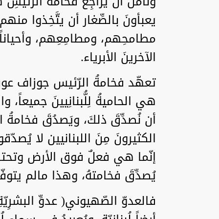
ونأمُل أن يُراجِعَ فخامةُ الرّئيسِ هذا
يعبأونَ بالصِّغار أن يتَّخِذوا م
مطامحِهم، ومطامِعِهم، وأحياناً
الآخرينَ الأبرياء.
تعهّد فخامةُ الرّئيس جوزاف عون، وي
هي الحاميةُ لِلُّبنانِيينَ جميعاً، وال
أن نُصدِّقَ ذلكَ، ويَصدُقَ فخامةُ
الكثيرونَ مِنَ اللبنانيين لا يُصدّ
إنّما هي فعلٌ فوق الأرض وتحتها، ت
يُصدِّقَ فخامتهُ، وهذا مالم يتوفّر
فالعدوّ الصّهيوني( عدوِّ البشرِيّةِ 