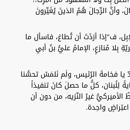
جالَ، وأنَّ الرِّجالَ هُمُ الذينَ يُغَيِّرونَ
بِل، ف"إذا أرَدْتَ أن تُطاعَ، فاسأل ما
بِلا مُنازعٍ، الإمامُ عليُّ بنُ أبي
ٌ يا فخامةَ الرّئيس، ولَم نَلمَسْ تحسُّنا
ً لِلُبنان، كلُّ ما حصلَ كانَ تنفيذاً
ُ الأميركيُّ غيرُ النّزيه، من دون أن
عتِراضٍ واحِدة.