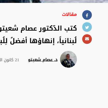
مقالات
كتب الدّكتور عصام شعيتو: 
لُبنانياً، إنهاؤها أفضلُ لِل
د. عصام شعيتو
21 كانون الثاني 2026 , 21:03 م