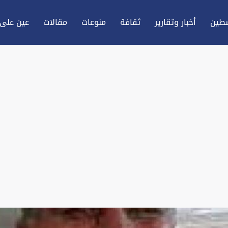
طين
أخبار وتقارير
ثقافة
منوعات
مقالات
عين علی 