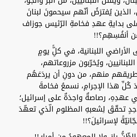
نان، ويَقتُلُ اللبنانيين، منَ البَرِّ والجوّ،
يين، الذين يُفترَضُ أنّهم سيحمونَ لبنانَ
ٍ على بدايةِ عهدِ فخامةِ الرّئيس جوزاف
عن أنفُسِهِم؟!!
لى الأراضي اللبنانية، في كلًِّ يومٍ
للبنانيين، ويُخرّبون مزروعاتهم،
طريقهم منهم، من دونِ أن يردَعَهُم
عْدَ كُلِّ هذا الإجرامِ، نسمعُ فخامةَ
، في عهدِهِ، رصاصةٌ واحِدَةٌ على إسرائيل؛
احِدٍ تحقّقَ لِشعبهِ المظلوم الّذي تعهّدَ
ّانيّةً لإسرائيلَ؟!!
لظّنُّ بِكَ ولا المعهودُ من أمرِك!!