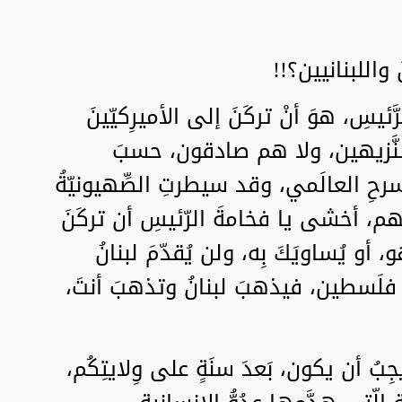
َ واللبنانيين؟!!
يسِ، هوَ أنْ تركَنَ إلى الأميرِكيّينَ
 النَّزيهين، ولا هم صادقون، حسبَ
ِ العالَمي، وقد سيطرتِ الصِّهيونيّةُ
عليهم، أخشى يا فخامةَ الرّئيسِ أن تركَنَ
 أو يُساويَكَ بِه، ولن يُقدّمَ لبنانُ
 فلَسطين، فيذهبَ لبنانُ وتذهبَ أنتَ،
ِبُ أن يكون، بَعدَ سنَةٍ على وِلايتِكُم،