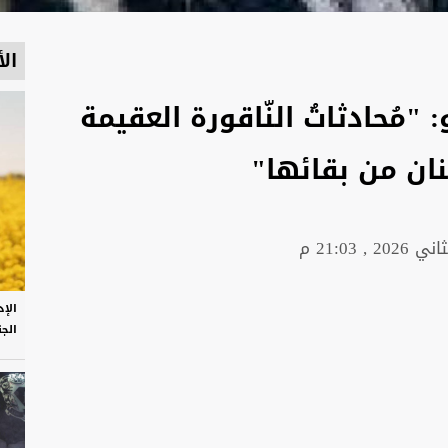
الأ
"مُحادثاتُ النّاقورة العقيمة
ُبنان من بقائها"
الإ
الج