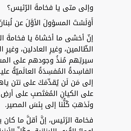
وإلى متى يا فخامةَ الرّئيس؟
أَوَلَسْتَ المسؤولَ الأوَّلَ عن لُبنان
إنّ أخشى ما أخشاهُ يا فخامةَ الرَّئ
الظّالمين، وغيرِ العادلين، وغيرِ
سيرتِهم مُنذُ وجودهم على المسرح
الفاسِدةُ المُفسِدَةُ العالَميّةُ 
إلى مَن لَن يُقدِّمَكَ على نتن ياهو،
على الكيانِ المُغتَصبِ على أرضِ
ونَذهبَ كُلُّنا إلى بِئسَ المصير.
فخامة الرًئيس، إنَّ أقلَّ ما كان يج