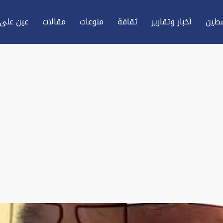
طين
أخبار وتقارير
ثقافة
منوعات
مقالات
عين علی 