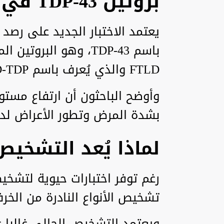
بروتين TDP-43 في قلب الاكتشاف
يعتمد الاختبار الجديد على رصد 
باسم TDP-43، وهو البر
FTLD والذي يُعرف باسم FTLD-TDP.
وأوضح الباحثون أن ارتفاع مستو
بشدة المرض وتطور الأعراض لد
لماذا يُعد التشخيص
تشخيص الأنواع النادرة من الخرف 
ويعتمد التشخيص الحالي غالبا 