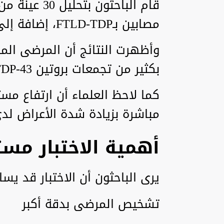
قام الباحثون
مصابين بـFTLD-TDP، إضافة إلى 10 عينات من أشخاص أصحاء.
وأظهرت النتائج أن المرضى الم
بكثير من تجمعات بروتين TDP-43 مقارنة بالأصحاء.
كما لاحظ العلماء أن ارتفاع م
مباشرة بزيادة شدة الأعراض لد
أهمية الاختبار مست
يرى الباحثون أن الاختبار قد يس
تشخيص المرضى بدقة أكبر