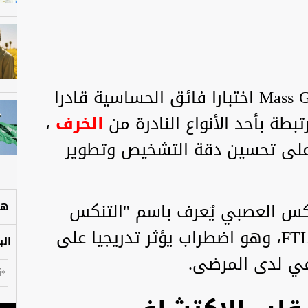
طور باحثون من Mass General Brigham اختبارا فائق الحساسية قادرا
طة بأحد الأنواع النادرة من
الخرف
،
لى تحسين دقة التشخيص وتطوير
نكس العصبي يُعرف باسم "التنكس
هل
الفصي الجبهي الصدغي" أو FTLD، وهو اضطراب يؤثر تدريجيا على
الب
في لدى المرضى.