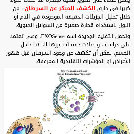
يعمل علماء على تطوير تقنية مبتكرة قد تُحدث تحولا
كبيرا في طرق
الكشف المبكر عن السرطان
، من
خلال تحليل الجزيئات الدقيقة الموجودة في الدم أو
البول باستخدام قطرة صغيرة من السوائل الحيوية.
وتحمل التقنية الجديدة اسم EXOSense، وهي تعتمد
على دراسة حويصلات دقيقة تفرزها الخلايا داخل
الجسم، يمكن أن تكشف عن وجود السرطان قبل ظهور
الأعراض أو المؤشرات التقليدية المعروفة.