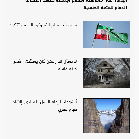
الإدمان على مشاهدة الأفلام الإباحية يضعف استجابة
الدماغ للمتعة الجنسية
مسرحية الفيلم الأميركي الطويل تتكرر!
لا تسأل الدار عمّن كان يسكُنها.. شعر
حاتم قاسم
أنشودة يا إمامَ الرسلِ يا سندي, إنشاد
صباح فخري