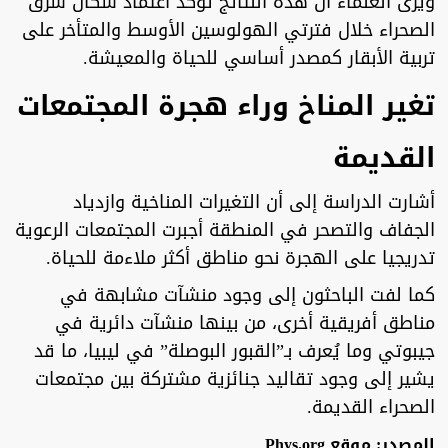
ويرى العلماء أن هذه النتائج تؤكد اعتماد سكان شرق
الصحراء خلال فترتي الهولوسين الأوسط والمتأخر على
تربية الأبقار كمصدر أساسي للحياة والمعيشة.
تغير المناخ وراء هجرة المجتمعات
القديمة
أشارت الدراسة إلى أن التغيرات المناخية وازدياد
الجفاف والتصحر في المنطقة أجبرت المجتمعات الرعوية
تدريجيا على الهجرة نحو مناطق أكثر ملاءمة للحياة.
كما لفت الباحثون إلى وجود منشآت مشابهة في
مناطق أفريقية أخرى، من بينها منشآت دائرية في
جيبوتي وما يُعرف بـ”القبور البوصلة” في ليبيا، ما قد
يشير إلى وجود تقاليد جنائزية مشتركة بين مجتمعات
الصحراء القديمة.
المصدر: موقع Phys.org