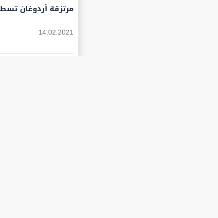
مرتزقة أردوغان تسطو
14.02.2021
هل قرر ولي عهد أبو
14.02.2021
كيف تحافظ على صحتك.
14.02.2021
سلاح الجو اليمني ي
14.02.2021