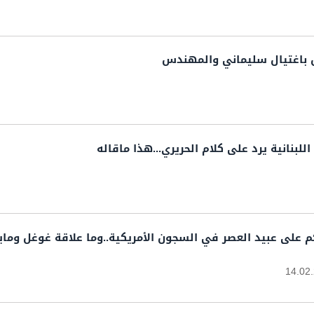
 باغتيال سليماني والمهندس
للبنانية يرد على كلام الحريري...هذا ماقاله
م على عبيد العصر في السجون الأمريكية..وما علاقة غوغل وم
14.02