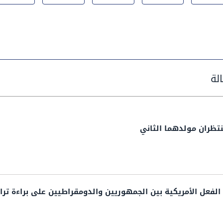
نتظران مولدهما الثاني
د الفعل الأمريكية بين الجمهوريين والدومقراطيين على براءة تر