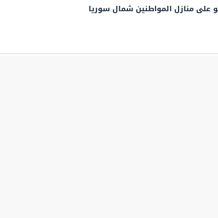
 على منازل المواطنين شمال سوريا
ظبي التخلص من ضاحي خلفان
. إليك هذه النصائح
ستهدف مطار أبها السعودي ويحقق إصابات دقيقة