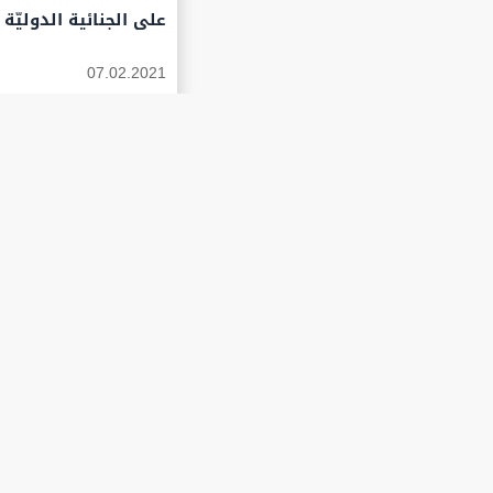
على الجنائية الدوليّة
07.02.2021
قصىة من قصص التراث
07.02.2021
احتجاج طلابي لفلسطينيي 48 بجامعة تل أبيب ضد ش
07.02.2021
مؤتمر دولي لمواجهة 
07.02.2021