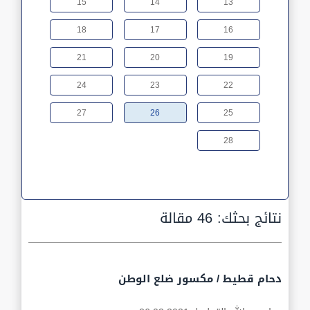
15
14
13
18
17
16
21
20
19
24
23
22
27
26
25
28
نتائج بحثك:
46 مقالة
دحام قطيط / مكسور ضلع الوطن