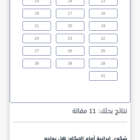
15
14
13
18
17
16
21
20
19
24
23
22
27
26
25
30
29
28
31
نتائج بحثك:
11 مقالة
شكوى إيرانية أمام الإيكاو: هل يواجه