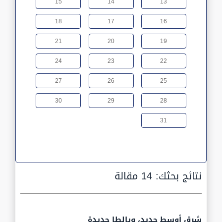
15
14
13
18
17
16
21
20
19
24
23
22
27
26
25
30
29
28
31
نتائج بحثك:
14 مقالة
شرق أوسط جديد، ويالطا جديدة