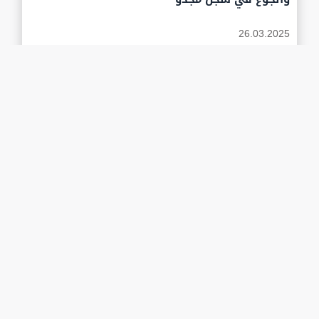
26.03.2025
في اليوم 59 للعدوان.. نزوح أكثر من 4000
عائلة فلسطينية من طولكرم
26.03.2025
حماس: كلما جرب الاحتلال استعادة أسراه
بالقوة عاد بهم قتلى في توابيت
26.03.2025
أطباء بلا حدود: إسرائيل تحظر الوصول
للمياه في قطاع غزة