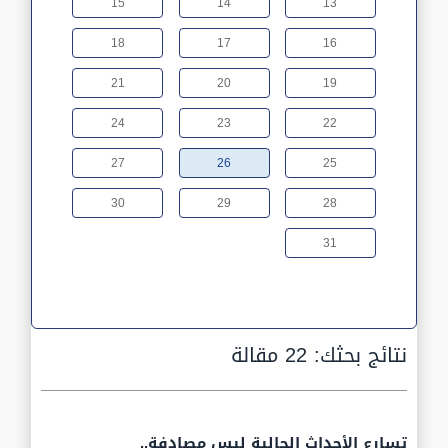
15
14
13
18
17
16
21
20
19
24
23
22
27
26
25
30
29
28
31
نتائج بحثك:
22 مقالة
تسارع الأحداث الحالية ليس مصادفة..