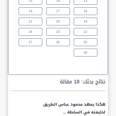
15
14
13
18
17
16
21
20
19
24
23
22
27
26
25
28
نتائج بحثك:
18 مقالة
هكذا يمهد محمود عباس الطريق
لخليفته في السلطة ...