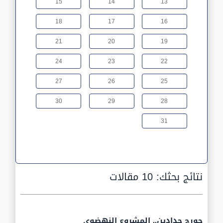
15
14
13
18
17
16
21
20
19
24
23
22
27
26
25
30
29
28
31
نتائج بحثك:
10 مقالات
جورج حدادين.. المشروع النهضوي