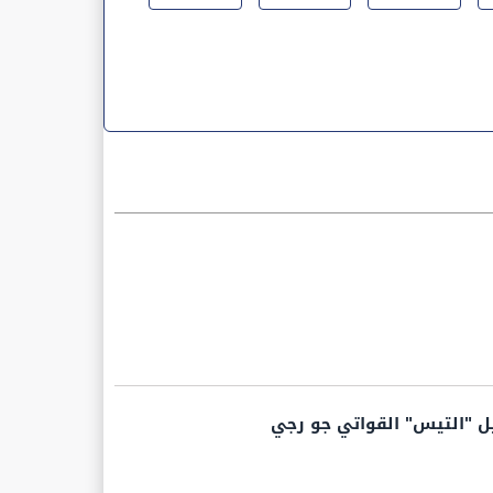
ل "التيس" القواتي جو رجي‎