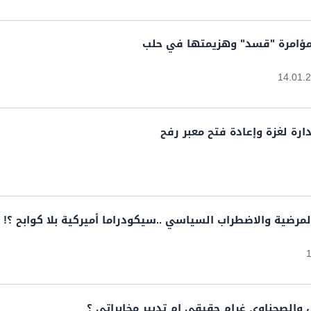
. مؤامرة "قسد" وهزيمتها في حلب
14.01.
ارة لغزة وإعادة فتح معبر رفح
لمرضية والاضطراب السياسي ..سيكودراما أميركية بلا كوابح ؟!
 والصحناوي غرام حقيقي ام تدبير مخابراتي ؟