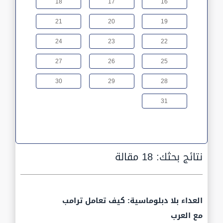
18
17
16
21
20
19
24
23
22
27
26
25
30
29
28
31
نتائج بحثك:
18 مقالة
العداء بلا دبلوماسية: كيف تعامل ترامب
مع العرب